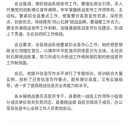
会议强调，做好统战系统宣传工作，要强化政治引领，深入
开展党的创新理论宣传阐释，牢牢掌握统战宣传工作领导权、主
动权。要紧扣全县重点工作，统筹整合各类宣传资源，深挖亮
点、创新形式，持续擦亮“同心石屏”统战品牌。要凝聚工作合力，
健全完善统战宣传工作机制，加强基层统战宣传队伍建设，形成
上下贯通、左右协同的工作格局。
会议要求，全县统战系统要紧扣全县中心工作，始终把思想
政治引领摆在首位，以铸牢中华民族共同体意识为主线，主动讲
好石屏统战故事，努力形成与大统战工作格局相匹配的统战宣传
工作新局面。
会后，就提升信息写作水平进行了专题培训，培训结合大量
实例，剖析了日常信息写作要点，既有理论高度，又有实操指
导，进一步了提高统战信息员业务能力和水平。
各乡镇统战委员及民宗专干，县委统一战线工作领导小组部
分成员单位有关负责同志，县委统战部 县民宗局班子成员，办公
室及信息中心全体工作人员参加会议。