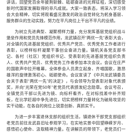
讲话，回望党百余年披荆斩棘、砥砺奋进的光辉征程，深切感受
新时代国家发展取得的非凡成就。大家一致表态，将深入学习领
会大会精神，切实将观看盛况激发的政治自觉转化为躬身基层、
服务群众的生动实践，努力在平凡岗位上干出不平凡的业绩。
为树立先进典型、凝聚榜样力量，充分发挥基层党组织战斗
堡垒作用和党员先锋模范作用，龙武镇召开“两优一先”表彰大会，
对全镇的先进基层党组织、优秀共产党员、优秀党务工作者进行
表彰，以榜样标杆凝聚干事创业奋进力量。镇机关各党支部书
记、各村（社区）党组织书记、受表彰的先进基层党组织负责
人、优秀共产党员、优秀党务工作者参加本次会议。会议在庄严
的国歌声中拉开帷幕，全体参会人员肃立起身、齐唱国歌，激昂
雄浑的旋律激荡初心、砥砺使命。会议宣读了《中共龙武镇委员
会关于表彰“两优一先”的决定》，与会领导为受表彰对象代表颁
奖，并向“光荣在党50年”老党员代表颁发纪念勋章。会议号召，
全镇党员干部以先进为镜、向标杆看齐，在对标找差中补齐短
板，在比学赶超中争先进位，切实把榜样力量转化为破局攻坚的
实干动能，在各自的岗位上锐意创新、真抓实干。
为进一步丰富退休支部的组织生活，镇退休干部党支部组织
老党员前往龙武县旧址参观学习，在实地实景中回望峥嵘岁月、
感悟初心使命、汲取精神力量。在讲解员的带领下，老党员们一