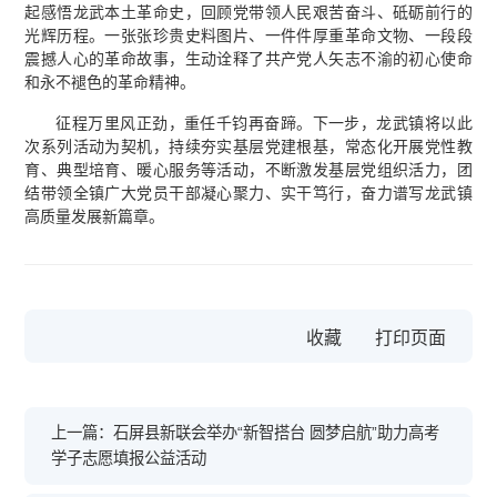
起感悟龙武本土革命史，回顾党带领人民艰苦奋斗、砥砺前行的
光辉历程。一张张珍贵史料图片、一件件厚重革命文物、一段段
震撼人心的革命故事，生动诠释了共产党人矢志不渝的初心使命
和永不褪色的革命精神。
征程万里风正劲，重任千钧再奋蹄。下一步，龙武镇将以此
次系列活动为契机，持续夯实基层党建根基，常态化开展党性教
育、典型培育、暖心服务等活动，不断激发基层党组织活力，团
结带领全镇广大党员干部凝心聚力、实干笃行，奋力谱写龙武镇
高质量发展新篇章。
收藏
上一篇：石屏县新联会举办“新智搭台 圆梦启航”助力高考
学子志愿填报公益活动