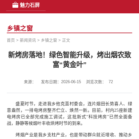
魅力石屏
乡镇之窗
首页
>
新闻资讯
>
乡镇之窗
>
正文
新烤房落地！绿色智能升级，烤出烟农致
富“黄金叶”
来源：
发布日期：2026-06-15
浏览次数：
72
盛夏时节，走进我乡他克苴村委会，连片烟田长势喜人、绿
意盎然，一排电烤房整齐伫立、焕然一新。目前，村内25座新建
电烤房已全部完成施工调试，这批新式“科技烤房”已然全面备
战，静静等候烟叶丰收烘烤时节的到来。
烤烟产业是我乡支柱产业，也是带动群众就近增收、推动乡