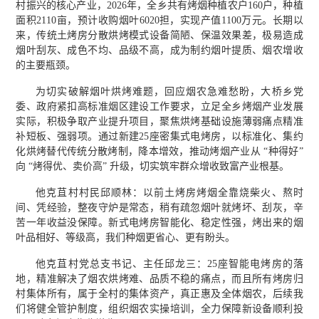
村振兴的核心产业，2026年，全乡共有烤烟种植农户160户，种植
面积2110亩，预计收购烟叶6020担，实现产值1100万元。长期以
来，传统土烤房分散烘烤模式设备简陋、保温效果差，极易造成
烟叶刮灰、成色不均、品级不高，成为制约烟叶提质、烟农增收
的主要瓶颈。
为切实破解烟叶烘烤难题，回应烟农急难愁盼，大桥乡党
委、政府紧扣高标准烟区建设工作要求，立足全乡烤烟产业发展
实际，积极争取产业提升项目，聚焦烘烤基础设施薄弱痛点精准
补短板、强弱项。通过新建25座密集式电烤房，以标准化、集约
化烘烤替代传统分散烤制，降本增效，推动烤烟产业从 “种得好”
向 “烤得优、卖价高” 升级，切实筑牢群众增收致富产业根基。
他克苴村村民邱顺林：以前土烤房烤烟全靠烧柴火、熬时
间、凭经验，整夜守炉是常态，稍有疏忽烟叶就烤坏、刮灰，辛
苦一年收益没保障。新式电烤房智能化、稳定性强，烤出来的烟
叶品相好、等级高，我们种烟更省心、更有盼头。
他克苴村党总支书记、主任邱龙三：25座智能电烤房的落
地，精准解决了烟农烘烤难、品质不稳的痛点，而且所有烤房归
村集体所有，属于全村的集体资产，真正惠及全体烟农，后续我
们将健全管护制度，组织烟农实操培训，全力保障新设备顺利投