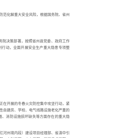
防范化解重大安全风险，根据国务院、省州
国务院决策部署，按照省州县党委、政府工作
列行动，全面开展安全生产重大隐患专项整
正在开展的冬春火灾防控集中攻坚行动，紧
营性自建房、学校、电气线路设施老化严重的
道、消防设施损坏缺失等方面存在的重大隐
红河州境内段）建设项目经理部、省滇中引