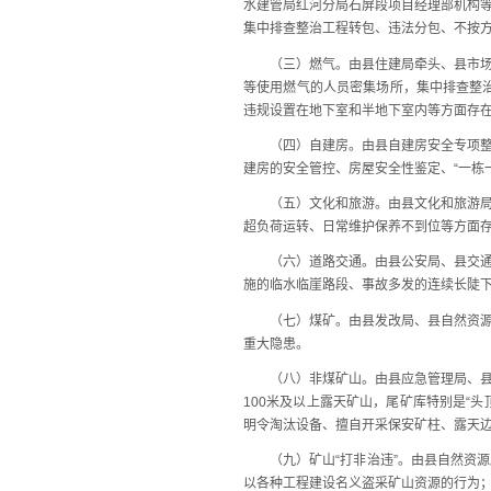
水建管局红河分局石屏段项目经理部机构
集中排查整治工程转包、违法分包、不按
（三）燃气。由县住建局牵头、县市场监
等使用燃气的人员密集场所，集中排查整
违规设置在地下室和半地下室内等方面存
（四）自建房。由县自建房安全专项整治
建房的安全管控、房屋安全性鉴定、“一栋
（五）文化和旅游。由县文化和旅游局牵
超负荷运转、日常维护保养不到位等方面
（六）道路交通。由县公安局、县交通运
施的临水临崖路段、事故多发的连续长陡下
（七）煤矿。由县发改局、县自然资源局
重大隐患。
（八）非煤矿山。由县应急管理局、县自
100米及以上露天矿山，尾矿库特别是“
明令淘汰设备、擅自开采保安矿柱、露天
（九）矿山“打非治违”。由县自然资源局
以各种工程建设名义盗采矿山资源的行为