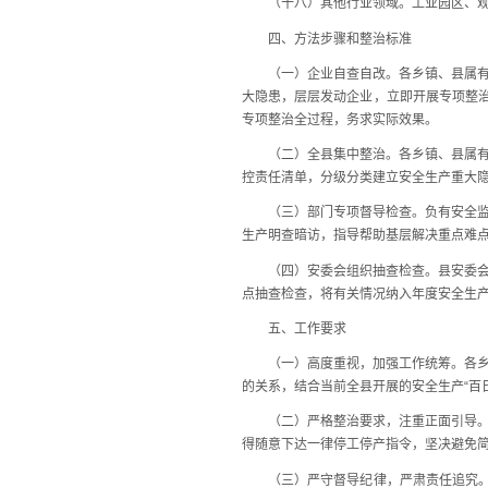
（十八）其他行业领域。工业园区、观光
四、方法步骤和整治标准
（一）企业自查自改。各乡镇、县属有关
大隐患，层层发动企业，立即开展专项整治
专项整治全过程，务求实际效果。
（二）全县集中整治。各乡镇、县属有关部
控责任清单，分级分类建立安全生产重大
（三）部门专项督导检查。负有安全监管
生产明查暗访，指导帮助基层解决重点难
（四）安委会组织抽查检查。县安委会要
点抽查检查，将有关情况纳入年度安全生
五、工作要求
（一）高度重视，加强工作统筹。各乡镇
的关系，结合当前全县开展的安全生产“百
（二）严格整治要求，注重正面引导。各
得随意下达一律停工停产指令，坚决避免简
（三）严守督导纪律，严肃责任追究。充