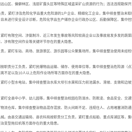
偏远山区、偏僻林区、浅层矿露头区等特殊区域盗采矿山资源的行为；违法违规勘探开
，紧盯涉及危险化学品重大危险源的1户企业、精细化工企业，集中排查整治未取
计且未进行安全设计诊断，危险化学品生产储存企业行政办公区、后勤保障区、集中控
。
盯有限空间、涉氨制冷、近三年发生事故等风险较高企业以及事故易发多发的蔬菜
业、涉有限空间作业等关键环节存在的重大隐患。
，紧盯车站、商场、旅游景区、游乐园等公众聚集场所，集中排查整治使用未经检
职责分工负责，紧盯民爆物品运输、储存、使用单位等，集中排查整治危险源（点
离不足以及10人以上危险作业场所等方面存在的重大隐患。
盯小型水电站，集中排查整治水库大坝引水渠和压力前池漏水、滑坡、支墩和边坡
盯全县中小学、幼儿园等，集中排查整治校园在防溺水、防欺凌、食品安全、交通
流仓库，集中排查整治物品混存混放、防火间距不足、违规住人、占用堵塞消防通
。由县交通运输局、县农科局按职责分工负责，紧盯重点船舶、重点库湖区等，集
整治变型拖拉机等方面存在的重大隐患。