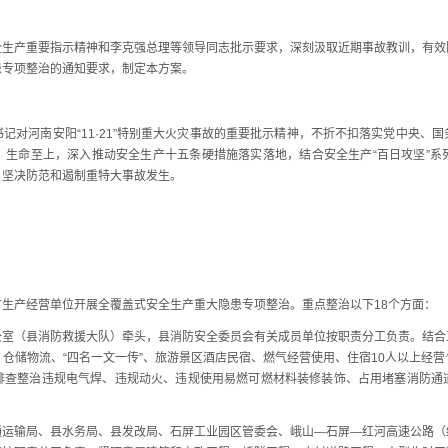
产重要指示精神和李克强总理等领导同志批示要求，深刻汲取近期事故教训，有效
患专项整治的通知要求，制定本方案。
河南安阳“11·21”特别重大火灾事故的重要批示精神，不折不扣落实党中央、
、生命至上，深入推动安全生产十五条硬措施落实落地，结合安全生产“百日攻坚”系
，坚决防范和遏制重特大事故发生。
产经营单位开展全覆盖式安全生产重大隐患专项整治。重点整治以下18个方面：
（县消防救援大队）牵头，县消防安全委员会有关成员单位按职责分工负责。结合
仓储物流、“四名一文一传”、旅游景区酒店民宿、燃气经营使用、住宿10人以上经
排查整治违规电气焊、违规动火、违规使用易燃可燃材料装修装饰、占用堵塞消防通
输局、县水务局、县发改局、石屏工业园区管委会、峨山—石屏—红河高速公路（