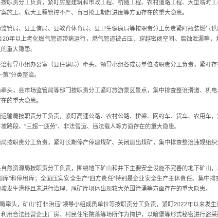
等按职责分工负责，紧盯房屋建筑和市政工程、桥隧工程、农村道路工程、大型临时工
方案施工、危大工程管控不严、盲目抢工期赶进度等方面存在的重大隐患。
管局、县工信局、县教育体育局、县卫生健康局等按职责分工负责紧盯瓶装燃气供
治20年以上老化燃气管道带病运行，燃气管道被占压、穿越密闭空间、腐蚀泄漏等，
在的重大隐患。
领导小组办公室（县住建局）牵头，领导小组各成员单位按职责分工负责，紧盯存
一策”分类整治。
头，县市场监管局等部门按职责分工紧盯旅游景区景点，集中排查整治滑道、机电
存在的重大隐患。
输局按职责分工负责，紧盯高速公路、农村公路、桥梁、网约车、货车、农用车，
坡路段、“三超一疲劳”、非法营运、违法载人等方面存在的重大隐患。
按职责分工负责，紧盯长期停产停建煤矿、关闭退出煤矿，集中排查整治违规组织
然资源局按职责分工负责，围绕地下矿山和井下主要安全设施不完善的地下矿山，
头顶库”和停用库；全面压实安全生产“四方责任”特别是企业安全生产主体责任。集中
边坡发生滑移且未进行治理、尾矿库坝体出现较大范围管涌等方面存在的重大隐患。
牵头，矿山“打非治违”领导小组成员单位等按职责分工负责，紧盯2022年以来发
；利用合法经营企业厂房、村民住宅院落等场所作为掩护，以暗堡等形式秘密进行盗采