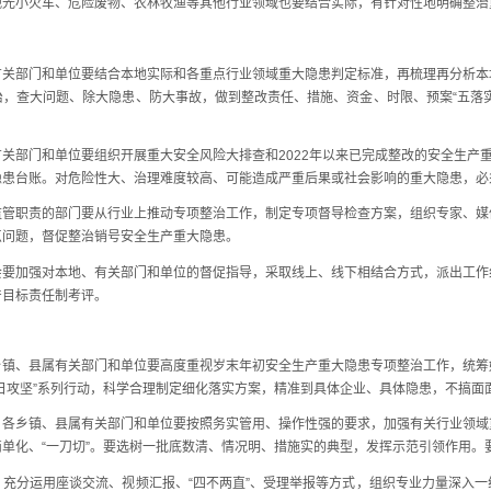
小火车、危险废物、农林牧渔等其他行业领域也要结合实际，有针对性地明确整治
部门和单位要结合本地实际和各重点行业领域重大隐患判定标准，再梳理再分析本
，查大问题、除大隐患、防大事故，做到整改责任、措施、资金、时限、预案“五落
门和单位要组织开展重大安全风险大排查和2022年以来已完成整改的安全生产重
隐患台账。对危险性大、治理难度较高、可能造成严重后果或社会影响的重大隐患，必
职责的部门要从行业上推动专项整治工作，制定专项督导检查方案，组织专家、媒
点问题，督促整治销号安全生产重大隐患。
加强对本地、有关部门和单位的督促指导，采取线上、线下相结合方式，派出工作
产目标责任制考评。
、县属有关部门和单位要高度重视岁末年初安全生产重大隐患专项整治工作，统筹
日攻坚”系列行动，科学合理制定细化落实方案，精准到具体企业、具体隐患，不搞面
乡镇、县属有关部门和单位要按照务实管用、操作性强的要求，加强有关行业领域
单化、“一刀切”。要选树一批底数清、情况明、措施实的典型，发挥示范引领作用。
分运用座谈交流、视频汇报、“四不两直”、受理举报等方式，组织专业力量深入一