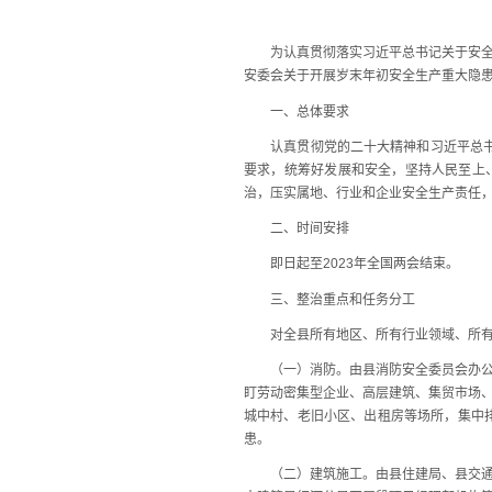
为认真贯彻落实习近平总书记关于安全生
安委会关于开展岁末年初安全生产重大隐
一、总体要求
认真贯彻党的二十大精神和习近平总书记对
要求，统筹好发展和安全，坚持人民至上
治，压实属地、行业和企业安全生产责任
二、时间安排
即日起至2023年全国两会结束。
三、整治重点和任务分工
对全县所有地区、所有行业领域、所有生
（一）消防。由县消防安全委员会办公室
盯劳动密集型企业、高层建筑、集贸市场、
城中村、老旧小区、出租房等场所，集中
患。
（二）建筑施工。由县住建局、县交通运