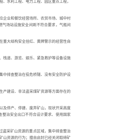
程、水利工程、电力工程、园区重点工程，
应企业和餐饮经营场所、农贸市场、城中村
燃气场站设施安全间距不符合要求，气瓶间
在重大结构安全挂红、黄牌警示的经营性自
、栈道、游览、娱乐、紧急救护等设备设施
集中排查整治在役危桥隧、没有安全防护设
生产建设、非法盗采煤矿资源等方面存在的
以及停产、停建、废弃矿山，现状开采高度
排查整治安全出口不符合设计要求、使用国家
生过盗采矿山资源的重点区域，集中排查整治
矿山资源的行为；擅自启封已经关闭取缔矿