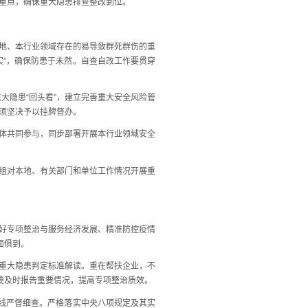
重点，确保重大隐患排查整改到位。
地、本行业领域存在的易导致群死群伤的重
实”，确保防患于未然。自查自改工作要贯穿
大隐患“回头看”，建立完善重大安全风险管
须坚决予以挂牌督办。
体共同参与，同步部署开展本行业领域安全
组对本地、有关部门和单位工作情况开展重
好专项整治与服务经济发展、精准防控疫情
面俱到。
重大隐患判定标准解读。重在帮扶企业，不
要及时报告重要情况，提高专项整治质效。
线严督细查。严格落实中央八项规定及其实