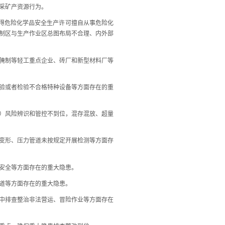
采矿产资源行为。
得危险化学品安全生产许可擅自从事危险化
制区与生产作业区总图布局不合理、内外部
腌制等轻工重点企业、砖厂和新型材料厂等
验或者检验不合格特种设备等方面存在的重
）风险辨识和管控不到位，混存混放、超量
变形、压力管道未按规定开展检测等方面存
安全等方面存在的重大隐患。
道等方面存在的重大隐患。
中排查整治非法营运、冒险作业等方面存在