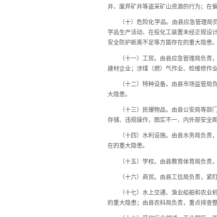
井、废弃矿井等盗采矿山资源的行为；在
（十）危险化学品。由县应急管理局负责
学品生产活动、在役化工装置未经正规设
安全防护距离不足等方面存在的重大隐患
（十一）工贸。由县应急管理局负责，紧
建材企业；涉煤（燃）气作业、检维修作
（十二）特种设备。由县市场监管局负责
大隐患。
（十三）民爆物品。由县公安局等部门按
存储、违规操作，图实不一、内外部安全距
（十四）水利设施。由县水务局负责，紧
在的重大隐患。
（十五）学校。由县教育体育局负责，紧
（十六）商贸。由县工信局负责，紧盯物
（十七）水上交通、渔业船舶和农业机械
的重大隐患；由县农科局负责，重点排查