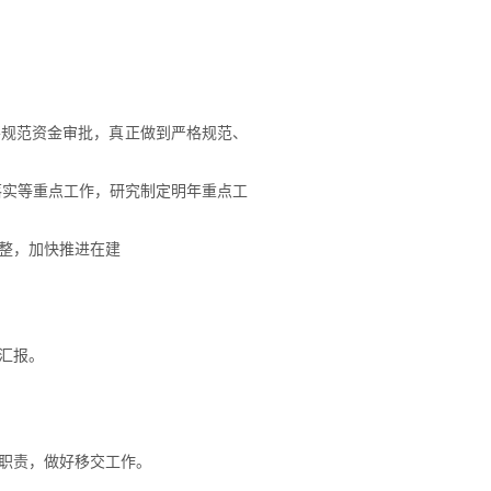
要规范资金审批，真正做到严格规范、
落实等重点工作，研究制定明年重点工
整，加快推进在建
汇报。
职责，做好移交工作。