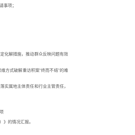
请事项；
制定化解措施，推动群众反映问题有效
维方式破解重访积案“终而不结”的难
真落实属地主体责任和行业主管责任，
项
）》的情况汇报。