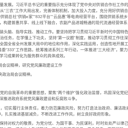
量发展。习近平总书记的重要指示充分体现了党中央对供销合作社工作
从“三农”工作大局出发，完善体制机制，加大投入力度，充分用好供销
销总社“供销e家”“832平台”“云品惠”等电商经营平台，围绕供销系
，构建普惠共享、线上线下融合，农副产品进城畅通的现代流通经营体系，
装头脑、指导实践、推动工作。要坚持把学习贯彻习近平新时代中国特
治任务，在学懂上下功夫，坚持“第一议题”制度，推动学习贯彻工作往
全国全省全州发展大局中的地位和作用，深化实践运用，创造性地开展
7”和县委“333”工作思路，统筹推进系列三年行动，一体推进“三大经济”
学习成果转化为服务群众的具体成效。
治局会议精神，研究党风廉政建设工作
中央政治局会议精神。
党的自我革命的重要思想，聚焦“两个维护”强化政治监督，巩固深化党
深推进政府系统党风廉政建设和反腐败斗争。
，切实履行主体责任，着力防范廉政风险，努力打造法治政府、廉洁政
神，扎实推进基层减负，不断改进工作作风，树立良好政府形象。
保持对权力的敬畏，为党分忧、为国干事、为民谋利，时时处处严以律