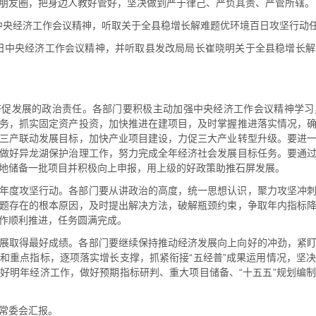
朋友圈，把身边人教好管好，坚决做到严于律己、严负其责、严管所辖。
2日中央经济工作会议精神，听取关于全县稳增长解难题优环境百日攻坚行动
12日中央经济工作会议精神，并听取县发改局局长崔晓明关于全县稳增长
济促发展的政治责任。各部门要积极主动加强中央经济工作会议精神学习
务，抓实固定资产投资，加快推进在建项目，及时掌握推进落实情况，
三产联动发展目标，加快产业项目建设，力促三大产业转型升级。要进
做好异龙湖保护治理工作，努力完成全年经济社会发展目标任务。要通
地储备一批项目并积极向上申报，用上级的好政策助推石屏发展。
年度攻坚行动。各部门要从讲政治的高度，统一思想认识，聚力攻坚冲
题存在的根本原因，及时提出解决方法，破解瓶颈约束，争取年内指标
作顺利推进，任务圆满完成。
展取得最好成绩。各部门要继续保持推动经济发展向上向好的冲劲，紧
和重点指标，逐项落实增长支撑，抓紧衔接“五经普”成果运用情况，坚
好明年经济工作，做好预期指标研判、重大项目储备、“十五五”规划编
常委会汇报。