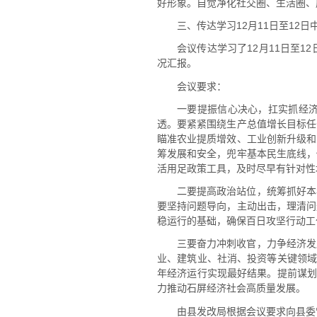
好形象。自觉净化社交圈、生活圈、
三、传达学习12月11日至1
会议传达学习了12月11日至
况汇报。
会议要求：
一要提振信心决心，扛实抓经
透。要紧紧围绕生产总值增长目标任
瞄准农业提质增效、工业创新升级和
筹发展和安全，兜牢基本民生底线，
活用足政策工具，及时尽早有针对性
二要提高政治站位，统筹抓好本
要坚持问题导向，主动出击，理清问
稳运行的基础，确保百日攻坚行动工
三要奋力冲刺收官，力争经济发
业、建筑业、社消、投资等关键领域
年经济运行实现最好结果。提前谋划
力推动石屏经济社会高质量发展。
由县发改局根据会议要求向县委