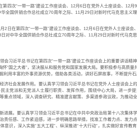
在第四次“一带一路”建设工作座谈会、12月6日在党外人士座谈会、12
中华全国供销合作总社成立70周年之际、11月29日对新时代马克思主
月2日在第四次“一带一路”建设工作座谈会、12月6日在党外人士座谈会
8日对中华全国供销合作总社成立70周年之际、11月29日对新时代马
领会习近平总书记在第四次“一带一路”建设工作座谈会上的重要讲话精
胸怀“国之大者”，坚决服从和服务党和国家发展大局。要积极参与高质量
掘利用丰富的外事资源优势，借助各类活动，讲好石屏故事，不断提升石
经济社会发展作用。要认真学习领会习近平总书记在党外人士座谈会上
各民主党派和无党派人士履行职责、发挥作用，围绕中心大局，进一步提
等重点领域，深入调查研究、精准建言献策、多渠道参政议政，为推动
新进展。要认真学习领会习近平总书记在中共中央政治局第十八次集体
治责任感、工作紧迫感，进一步明确思路举措，找准工作着力点、发力
体意识，深入实施“五大工程”、纵深推进“十大行动”，扎实做好宣传教