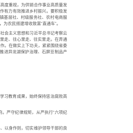
的高度重视，为供销合作事业高质量发
合作有力有效推进乡村振兴。要积极发
统乡镇基层社、村级服务社、农村电商服
为农民搭建增收致富“直通车”。
色社会主义思想和习近平总书记考察云
深里走、往心里走、往实里走。在弄通
工作。在做实上下功夫，紧紧围绕省委
，聚力推进异龙湖保护治理、石屏豆制品产
纪学习教育成果，始终保持惩治腐败高
府。严守纪律规矩，从严执行“六项纪
己、以身作则，切实维护领导干部的良