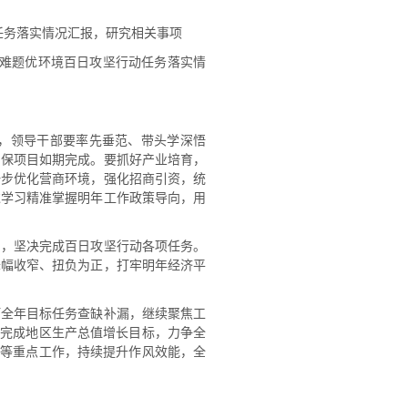
任务落实情况汇报，研究相关事项
解难题优环境百日攻坚行动任务落实情
，领导干部要率先垂范、带头学深悟
确保项目如期完成。要抓好产业培育，
一步优化营商环境，强化招商引资，统
过学习精准掌握明年工作政策导向，用
刺，坚决完成百日攻坚行动各项任务。
降幅收窄、扭负为正，打牢明年经济平
盯全年目标任务查缺补漏，继续聚焦工
决完成地区生产总值增长目标，力争全
制等重点工作，持续提升作风效能，全