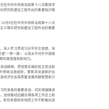
月9日在中共中央政治局第十八次集体学
义理论研究和建设工程作出的重要指示精
、12月9日在中共中央政治局第十八次
克思主义理论研究和建设工程作出的重要
神，深入学习贯彻习近平外交思想，深
共建“一带一路”，以高水平对外开放赋
屏的美誉度和影响力。
的讲话精神，贯彻落实做好民主党派和
升参政议政成效，聚焦异龙湖保护治
全县经济社会高质量发展贡献智慧和力
学习时发表的重要讲话，切实增强推进
点，加快推动边疆治理各项工作迈上新
育，有形有感有效地把工作不断推向深