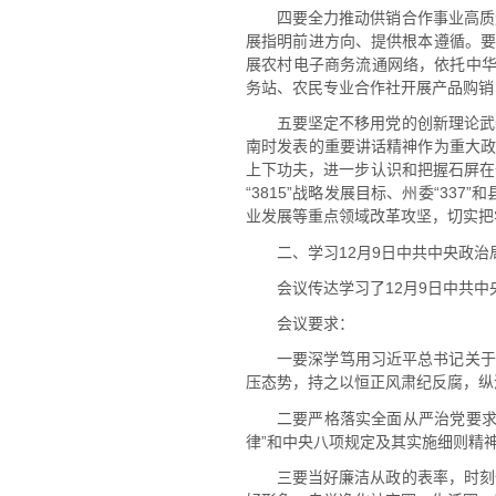
四要全力推动供销合作事业高质
展指明前进方向、提供根本遵循。要
展农村电子商务流通网络，依托中华供
务站、农民专业合作社开展产品购销
五要坚定不移用党的创新理论武
南时发表的重要讲话精神作为重大政
上下功夫，进一步认识和把握石屏在
“3815”战略发展目标、州委“33
业发展等重点领域改革攻坚，切实把
二、学习12月9日中共中央政
会议传达学习了12月9日中共
会议要求：
一要深学笃用习近平总书记关于
压态势，持之以恒正风肃纪反腐，纵
二要严格落实全面从严治党要求
律”和中央八项规定及其实施细则精
三要当好廉洁从政的表率，时刻