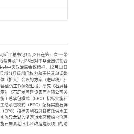
习近平总书记12月2日在第四次“一带
话精神及11月28日对中华全国供销合
中共中央政治局会议精神，12月11日
屏县部分县级部门权力和责任清单调整
全体（扩大）会议的方案（送审稿）》
全县信访工作情况汇报；研究《石屏县
请示》《石屏龙晖建设集团有限公司关
施工总承包模式（EPC）招标实施石
工总承包模式（EPC）招标实施石屏
（EPC）招标实施石屏县市政供水工
标实施异龙湖入湖河道水环境综合治理
实施石屏县老旧小区改造建设项目的请