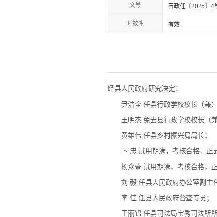
文号
石政任〔2025〕4
时效性
有效
经县人民政府研究决定：
尹浩全 任县行政学校校长（兼
王明杰 免去县行政学校校长（
黄雄伟 任县乡村振兴局局长；
卜 忠 试用期满，考核合格，
杨众壹 试用期满，考核合格，
刘 毅 任县人民政府办公室副主
李 佳 任县人民政府督查专员；
王丽锦 任县司法局宝秀司法所