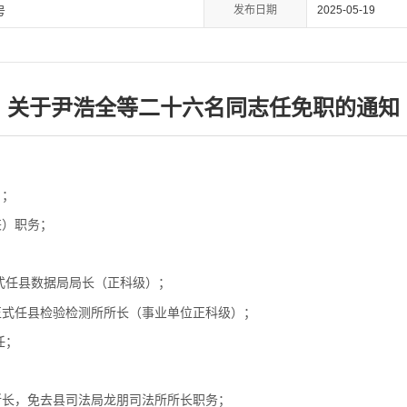
发布日期
2025-05-19
号
关于尹浩全等二十六名同志任免职的通知
）；
兼）职务；
正式任县数据局局长（正科级）；
正式任县检验检测所所长（事业单位正科级）；
任；
所长，免去县司法局龙朋司法所所长职务；