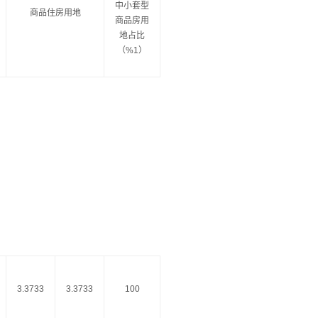
中小套型
商品住房用地
商品房用
地占比
（%1）
3.3733
3.3733
100