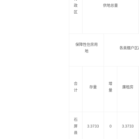
政
供地总量
区
保障性住房用
各类棚户区
地
合
增
存量
廉租房
计
量
石
屏
3.3733
0
3.3733
县