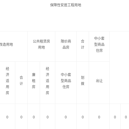
保障性安居工程用地
中小套
公共租赁房
限价商
合
改造用地
型商品
用地
品房
计
住房
经
经
济
廉
济
中小套
合
划
适
租
适
型商品
出让
计
拨
用
房
用
住房
房
房
0
0
0
0
0
0
0
0
0