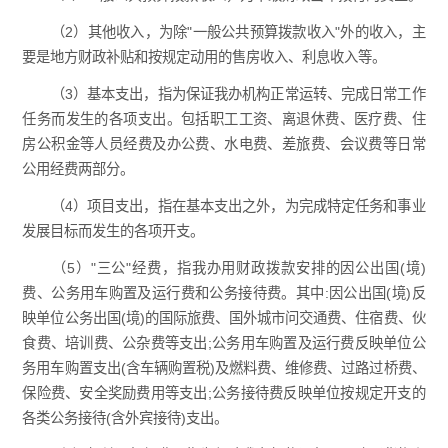
（2）其他收入，为除"一般公共预算拨款收入"外的收入，主
要是地方财政补贴和按规定动用的售房收入、利息收入等。
（3）基本支出，指为保证我办机构正常运转、完成日常工作
任务而发生的各项支出。包括职工工资、离退休费、医疗费、住
房公积金等人员经费及办公费、水电费、差旅费、会议费等日常
公用经费两部分。
（4）项目支出，指在基本支出之外，为完成特定任务和事业
发展目标而发生的各项开支。
（5）"三公"经费，指我办用财政拨款安排的因公出国(境)
费、公务用车购置及运行费和公务接待费。其中:因公出国(境)反
映单位公务出国(境)的国际旅费、国外城市问交通费、住宿费、伙
食费、培训费、公杂费等支出;公务用车购置及运行费反映单位公
务用车购置支出(含车辆购置税)及燃料费、维修费、过路过桥费、
保险费、安全奖励费用等支出;公务接待费反映单位按规定开支的
各类公务接待(含外宾接待)支出。