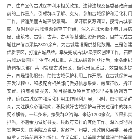
户、住户宣传古城保护利用相关政策、法律法规及县委县政府当
前的工作重点，引领群众了解、支持、参加古城保护和活化利用
工作，营造美丽古城建设氛围。二是开展资源调查，摸清古城家
底。及时组建古城资源调查工作组，深入古城大街小巷开展房
屋、建筑物、古街、古井、古树等基础性资源调查，目前完成古
城住户信息采集2800余户，为古城建设提供基础数据。三是创建
优质景区，打造古城品牌。牵头完成古城A级景区创建工作，石屏
古城3A级景区于今年4月获批。古城3A级景区获批后，牵头组织
协调相关部门共同管理古城景区，确保景区质量、效益逐步提
升。四是强化服务，助推古城保护利用工作开展。在古城保护与
开发过程中，积极配合相关部门做好信息采集、房屋征收、拆迁
安置、招商引资服务、项目报批及项目实施邻里关系协调等工
作，确保古城保护和活化利用工作顺利开展；同时，密切联系群
众，关注群众心理动向，积极做好古城保护与开发过程中的群众
疑难解答。一年多来，接受群众咨询、来访1200余次。五是扎实
担当，不遗余力做好县委、县政府安排的其他工作。深入贯彻落
实党中央、国务院及省委、省政府、州委、州政府和县委、县政
府重大决策部署不打折扣。立足实际，以美丽古城建设助推美丽