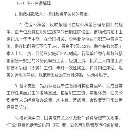
（一）专业名词解释
1. 财政拨款收入：指财政当年拨付的资金。
2. 住房公积金：反映按照《住房公积金管理条例》的规
定，由单位及其在职职工缴存的长期住房储金。该项政策始于上
世纪九十年代中期，在全国机关、企事业单位在职职工中普遍实
施，缴存比例最低不低于5%，最高不超过12%，缴存基数为职工
本人上年工资，目前已实施近20年时间。行政单位缴存基数包括
国家统一规定的公务员职务工资、级别工资、机关工人岗位工资
和技术等级（职务）工资、年终一次性奖金、特殊岗位津贴、艰
苦边远地区津贴，规范后发放的工作性津贴、生活补贴等。
3. 基本支出：指为保证我单位各级机构正常运转、完成日常
工作任务而发生的各项支出。包括职工工资、离退休费、住房公
积金等人员经费及办公费、水电费、差旅费、会议费等日常公用
经费两部分。
4. 按照党中央、国务院有关文件及部门预算管理有关规定，
“三公”经费包括因公出国（境）费、公务用车购置及运行维护费、