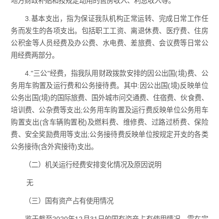
地方财政补贴和按规定动用的售房收入、利息收入等。
3.基本支出，指为保证我队机构正常运转、完成日常工作任
务而发生的各项支出。包括职工工资、离退休费、医疗费、住房
公积金等人员经费及办公费、水电费、差旅费、会议费等日常公
用经费两部分。
4."三公"经费，指我队用财政拨款安排的因公出国(境)费、公
务用车购置及运行费和公务接待费。其中:因公出国(境)反映单位
公务出国(境)的国际旅费、国外城市问交通费、住宿费、伙食费、
培训费、公杂费等支出;公务用车购置及运行费反映单位公务用车
购置支出(含车辆购置税)及燃料费、维修费、过路过桥费、保险
费、安全奖励费用等支出;公务接待费反映单位按规定开支的各类
公务接待(含外宾接待)支出。
（二）机关运行经费安排变化情况及原因说明
无
（三）国有资产占有使用情况