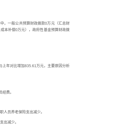
收入中，一般公共预算财政拨款0万元（汇总财
用成本补偿0万元），政府性基金预算财政拨
与上年对比增加835.61万元，主要原因分析
人员经费。
年在职人员养老保险支出减少。
险支出减少。