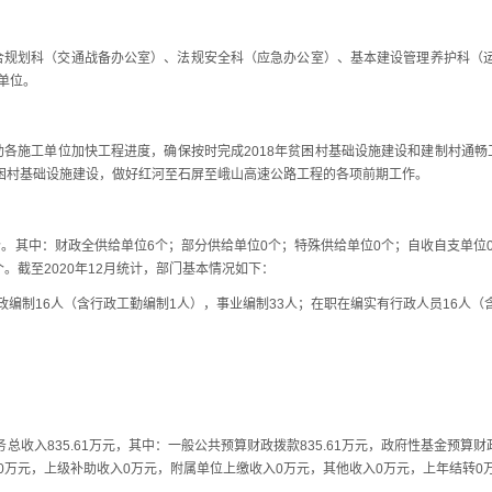
划科（交通战备办公室）、法规安全科（应急办公室）、基本建设管理养护科（运
单位。
施工单位加快工程进度，确保按时完成2018年贫困村基础设施建设和建制村通畅
贫困村基础设施建设，做好红河至石屏至峨山高速公路工程的各项前期工作。
。其中：财政全供给单位6个；部分供给单位0个；特殊供给单位0个；自收自支单位
。截至2020年12月统计，部门基本情况如下：
编制16人（含行政工勤编制1人），事业编制33人；在职在编实有行政人员16人（
收入835.61万元，其中：一般公共预算财政拨款835.61万元，政府性基金预算
0万元，上级补助收入0万元，附属单位上缴收入0万元，其他收入0万元，上年结转0