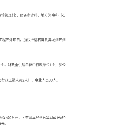
输管理科)、财务审计科、地方海事科（石
工程库外项目。加快推进石屏县异龙湖环湖
0个。财政全供给单位中行政单位1个；参公
含行政工勤人员2人），事业人员33人。
财政拨款0万元，国有资本经营预算财政拨款0
万元。