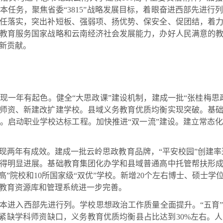
本任务，聚焦省委“3815”战略发展目标，着眼奋进西部先进行
任落实，突出补短板、强弱项、扬优势、保安全、促团结，着
教育服务国家战略和云南经济社会发展能力，办好人民满意的
新贡献。
现一年有起色。健全“大思政课”建设机制，建成一批“张桂梅思
师资、新建改扩建学校。县域义务教育优质均衡实现突破。基
。启动职业学校达标工程。加快推进“双一流”建设。建立常态
现两年有成效。建成一批云岭思政教育品牌，“平安校园”创建率达
得明显进展。基础教育集团化办学和县域普通高中托管帮扶形
高”院校和10所国家级“双优”学校。新增20个左右博士、硕士
教育资源库和管理系统进一步完善。
本进入西部先进行列。学校思想政治工作质量全面提升。“五育
齐紧缺学科师资缺口，义务教育优质均衡县占比达到30%左右。人