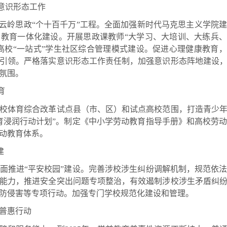
意识形态工作
岭思政“个十百千万”工程。全面加强新时代马克思主义学院
教育一体化建设。开展思政课教师“大学习、大培训、大练兵、
高校“一站式”学生社区综合管理模式建设。促进心理健康教育，
引领。严格落实意识形态工作责任制，加强意识形态阵地建设
氛围。
育
体育综合改革试点县（市、区）和试点高校范围，打造青少年
育浸润行动计划”。制定《中小学劳动教育指导手册》和高校劳
动教育体系。
建
推进“平安校园”建设。完善涉校涉生纠纷调解机制，规范依法
能力，推进安全突出问题专项整治，有效遏制涉校涉生矛盾纠
防侵害等专项行动。加强专门学校规范化建设和管理。
普惠行动