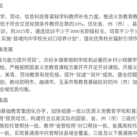
伍
、劳动、信息科技等紧缺学科教师补充力度。推进义务教育教师
低于符合交流轮岗条件教师总数的10%。优化省、州（市）、
，到2025年，遴选培训不少于3000名职级校长、培育不少于3
”。实施“县域内中学校长对口培养计划”，强化优秀校长辐射引领
衡发展
与能力提升项目”，办好乡镇寄宿制学校和必要的乡村小规模学
给。严格按照国家义务教育课程方案开齐开足开好课程。开展
、美育、劳动教育有效衔接，提升“双减”“双升”成效。健全控
划，推动昆明市、曲靖市、玉溪市等教育基础较好的州（市）
全域优质均衡。
盖面
础教育集团化办学，加快组建一批以优质义务教育学校和普
用”提质培优，构建符合云南实际的国家、省、州（市）三级
属高校托管帮扶一批、教师“省管校用”对口帮扶一批、省属高校
一批，实现普通高中托管帮扶县域全覆盖，三级及以下普通高