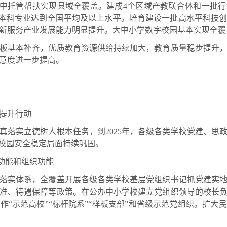
高中托管帮扶实现县域全覆盖。建成4个区域产教联合体和一批行
所有本科专业达到全国平均及以上水平。培育建设一批高水平科技
新服务产业发展能力明显提升。大中小学数字校园基本实现全覆
基本补齐，优质教育资源供给持续加大，教育质量稳步提升，
意度进一步提高。
提升行动
实立德树人根本任务，到2025年，各级各类学校党建、思
，校园安全稳定局面持续巩固。
功能和组织功能
实体系，全覆盖开展各级各类学校基层党组织书记抓党建实地
准、待遇保障等政策。在公办中小学校建立党组织领导的校长
作“示范高校”“标杆院系”“样板支部”和省级示范党组织。扩大