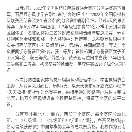
12月9日，2022年全国象棋校际联赛联合赛区分区决赛落下帷
幕，石屏县东风小学在刚结束的“奔跑吧˙少年”2022年全国象棋校
际联赛西部赛区(8个省区市)的分区赛中再创佳绩。经过4天的艰苦
博弈，东风小学4-6年级组、1-3年级组参赛的8名小棋手分别以赛
区团体第一名和团体第二名的好成绩顺利晋级年度总决赛，分别
获得团体金奖和银奖。个人奖项中：肖博宇、龙春朝两位同学再
次夺得西部赛区4-6年级组第1名、第2名，并同时获得一等奖；李
奕辰同学夺得赛区第5名，获二等奖；管俊茹同学夺得赛区女子组
个人第4名，获三等奖。储昱珩、黄子涵两位同学喜获1-3年级组
二等奖和三等奖；初次参赛的黄佳杨同学夺得赛区女子组个人第5
名。
本次比赛由国家体育总局棋牌运动管理中心、中国象棋协会
主办，从12月6日至9日，历时4天。以天天象棋APP或微信小程序
“天天象棋”棋社作为比赛平台，由棋手通过网络客户端独立完成
比赛，比赛全程视频设备全程跟踪监控，保证了比赛的公平公
正。
分区赛共有北方、南方、西部三个赛区，每个赛区分幼儿
组、1—3年级组、4—6年级组和中学组4个组别，各赛区每组前3
名可晋级获得参加中国象棋协会年终总决赛资格。我校作为云南