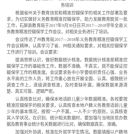
务培训
根据省州关于教育扶贫和精准控辍保学的相关工作部署及要
求，为切实做好义务教育精准控辍保学，助力发展教育脱贫一批
工作，石屏县教育局于2017年9月30日召开2017—2018学年全县义
务教育精准控辍保学工作会议，对相关业务进行了培训。
会议传达了州教育局2017—2018年义务教育精准控辍保学工
作会议精神，认真学习了省、州相关通知要求，对相关控辍保学
工作进行了培训。会议要求：
提高思想认识，做好数据统计核准。数据统计核准是精准控
辍保学工作的基础性工作，数据不准确、不真实，就不能保证控
辍保学工作的精准度。会议要求各中小学要组织责任心强、业务
水平高的工作人员，将工作重心放在开展全面、认真、细致统计
调查工作上，逐级调查核准，及时查缺补漏，确保数据来源清
楚、真实可靠、逻辑严密。
认真核查比对，确保本地适龄儿童少年数据精准。各校要按
精准控辍保学的相关要求，认真核查本地户籍义务教育适龄儿童
少年的基本情况，按照“一户不漏，一人不少”的原则，认真核查
其入学状况，在识别、统计相关数据时，要加强与当地扶贫办数
据及教育事业统计有关数据进行比对，确保数据真实、准确。
加强对外协调，核准在外就学学生情况。数据填报以户籍地