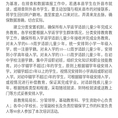
为基准，在排查和数据填报工作中，若遇本县学生在外县市就
读，或排查到外县市学生，要主动加强与相关县市的对接联系，
将学生回归到户籍地，直至家庭人口来对比，弄清来龙去脉，确
保数据准确，切合实际。
建立分类安置机制，确保所有入学返学适龄儿童少年完成义
务教育。各学校要根据入学返学学生群体情况，分类安排教育教
学工作，确保所有入学返学适龄儿童少年接收并完成业务教育。
对未入学的6—9周岁适龄儿童少年，统一安排到小学一年级入
学，统一注册学籍。对未入学的10—12周岁适龄儿童少年，安排
到小学高年级入学。对未入学的13—15周岁适龄儿童少年，在初
中学校注册学籍，集中开设职初班，组织文化知识和职业技能教
育。对小学辍学不超过2年的学生，原则上根据辍学年级安排入
学。对辍学超过3年以上的学生，视情况安排到小学高段或职初班
入学。对初中辍学不超过3年的学生，可根据辍学年级安排入学，
或视情况进行补偿教育，保证其完成学业。对适龄残疾儿童少
年，根据残疾类型和程度，采取随班就读、到特校就读或送教上
门等方式妥善安排入学。
县教育局局长、分管领导，基础教育科、学生资助中心负责
人；各中小学校长、分管副校长及负责控辍保学工作的科室负责
人等90余人参加了本次培训活动。