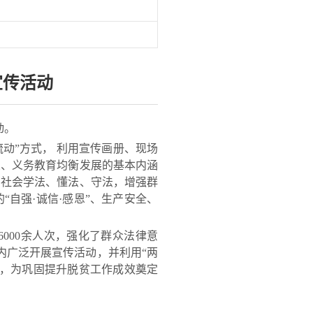
宣传活动
动。
动”方式， 利用宣传画册、现场
义、义务教育均衡发展的基本内涵
和社会学法、懂法、守法，增强群
自强·诚信·感恩”、生产安全、
000余人次，强化了群众法律意
内广泛开展宣传活动，并利用“两
围，为巩固提升脱贫工作成效奠定