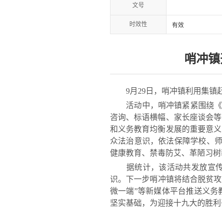
文号
时效性
有效
哨冲镇
9月29日，哨冲镇利用集镇
活动中，哨冲镇紧紧围绕《义务
咨询、标语横幅、家长座谈会等
和义务教育均衡发展的重要意义
众法治意识，依法保障学校、师
健康教育、禁毒防艾、革陋习树
据统计，该活动共发放宣传单、
识。下一步哨冲镇将结合脱贫攻
微一端”等新媒体平台推送义务
坚实基础，为迎接十九大的胜利