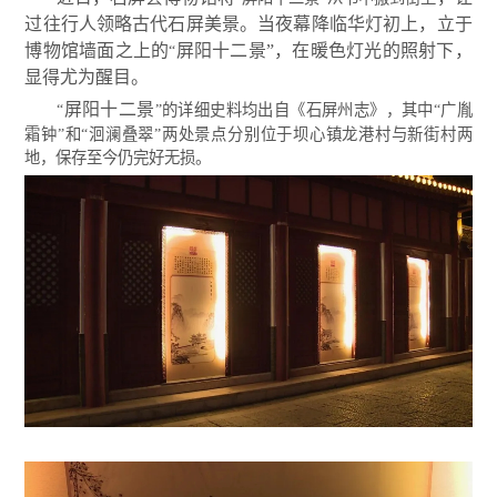
过往行人领略古代石屏美景。
当夜幕降临华灯初上
，
立于
博物馆墙面之上的
屏阳十二景
”
，
在暖色灯光的照射下
，
“
显得尤为醒目
。
屏阳十二景
“
”的详细史料均出自《石屏州志》，其中“广胤
霜钟”和“洄澜叠翠”两处景点分别位于坝心镇龙港村与新街村两
地，保存至今仍完好无损。