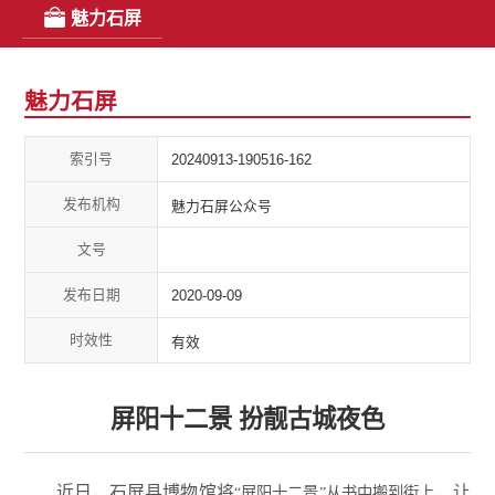
魅力石屏
魅力石屏
索引号
20240913-190516-162
发布机构
魅力石屏公众号
文号
发布日期
2020-09-09
时效性
有效
屏阳十二景 扮靓古城夜色
近日
，
石屏县博物馆将
，
让
“屏阳十二景”从书中搬到街上