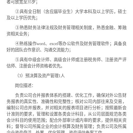
者可放宽至35岁；
②具有全日制（含应届毕业生）大学本科及以上学历，硕士
及以上学历优先；
③熟悉财务法律法规及财务管理相关制度，熟悉金融、筹融
资相关业务；
④熟练操作word、excel等办公软件及财务管理软件；具备良
好的团队合作意识、沟通交流能力；
⑤具有中级会计师、高级会计师或注册税务师、注册资产评
估师、注册会计师资格者优先。
（3）预决算及资产管理1人
岗位描述：
负责公司合并报表体系的搭建、优化工作，确保对外公告财
务报表的真实性、准确性和完整性；核对公司内部往来及交易，
编制公司合并报表，并对相关的报表项目进行分析；按照最新会
计准则的要求，管理和设置各类会计科目，从公司层面规范各类
会计科目的使用范围；配合外部审计或内审的要求，提供相关资
料；督导公司所属企业的会计核算及财务管理；负责公司及所属
企业资产盘活、处置、优化管理，资产评估备案工作。