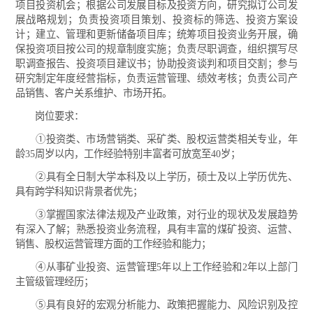
项目投资机会；根据公司发展目标及投资方向，研究拟订公司发
展战略规划；负责投资项目策划、投资标的筛选、投资方案设
计；建立、管理和更新储备项目库；统筹项目投资业务开展，确
保投资项目按公司的规章制度实施；负责尽职调查，组织撰写尽
职调查报告、投资项目建议书；协助投资谈判和项目交割；参与
研究制定年度经营指标，负责运营管理、绩效考核；负责公司产
品销售、客户关系维护、市场开拓。
岗位要求：
①投资类、市场营销类、采矿类、股权运营类相关专业，年
龄35周岁以内，工作经验特别丰富者可放宽至40岁；
②具有全日制大学本科及以上学历，硕士及以上学历优先、
具有跨学科知识背景者优先；
③掌握国家法律法规及产业政策，对行业的现状及发展趋势
有深入了解；熟悉投资业务流程，具有丰富的煤矿投资、运营、
销售、股权运营管理方面的工作经验和能力；
④从事矿业投资、运营管理5年以上工作经验和2年以上部门
主管级管理经历；
⑤具有良好的宏观分析能力、政策把握能力、风险识别及控