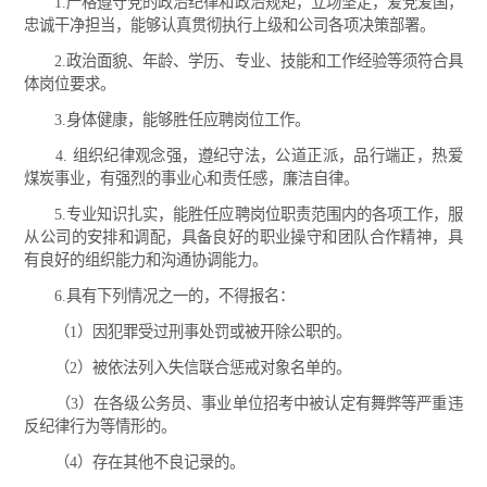
1.严格遵守党的政治纪律和政治规矩，立场坚定，爱党爱国，
忠诚干净担当，能够认真贯彻执行上级和公司各项决策部署。
2.政治面貌、年龄、学历、专业、技能和工作经验等须符合具
体岗位要求。
3.身体健康，能够胜任应聘岗位工作。
4. 组织纪律观念强，遵纪守法，公道正派，品行端正，热爱
煤炭事业，有强烈的事业心和责任感，廉洁自律。
5.专业知识扎实，能胜任应聘岗位职责范围内的各项工作，服
从公司的安排和调配，具备良好的职业操守和团队合作精神，具
有良好的组织能力和沟通协调能力。
6.具有下列情况之一的，不得报名：
（1）因犯罪受过刑事处罚或被开除公职的。
（2）被依法列入失信联合惩戒对象名单的。
（3）在各级公务员、事业单位招考中被认定有舞弊等严重违
反纪律行为等情形的。
（4）存在其他不良记录的。