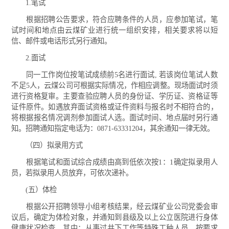
1.笔试
根据招聘公告要求，符合应聘条件的人员，应参加笔试，笔
试时间和地点由云煤矿业进行统一组织安排，相关要求将以短
信、邮件或电话形式另行通知。
2.面试
同一工作岗位按笔试成绩前5名进行面试, 若该岗位笔试人数
不足5人，云煤公司可根据实际情况，作相应调整。现场面试时须
进行资格复审。主要查验应聘人员的身份证、学历证、资格证等
证件原件。如遇放弃面试资格或证件资料与报名时不相符合的，
将根据报名情况调剂参加面试人选。面试时间、地点届时另行通
知。招聘通知指定电话为：0871-63331204，其余通知一律无效。
（四）拟录用方式
根据笔试和面试综合成绩由高到低依次按1：1确定拟录用人
员，若拟录用人员放弃，可依次递补。
(五）体检
根据公开招聘领导小组考核结果，经云煤矿业公司党委会审
议后，确定为体检对象，并通知到县级及以上公立医院进行身体
健康状况检查，其中：从事过井下工作等特殊工种人员，按要求