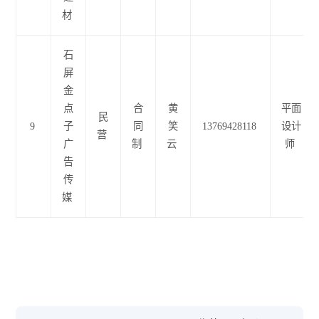
材
石
屏
金
点
合
黄
平面
民
9
子
同
笑
13769428118
设计
营
广
制
云
师
告
传
媒