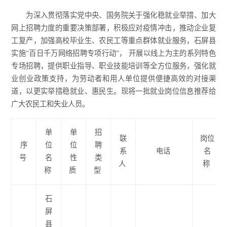
为深入贯彻落实党中央、国务院关于强化稳就业举措、加大
网上招聘力度的重要决策部署，积极应对疫情冲击，推动企业复
工复产，加强高校毕业生、农民工等重点群体就业服务，石屏县
实施“百日千万网络招聘专项行动”， 开展以线上为主的系列特色
专场招聘，提供职业指导、职业技能培训等全方位服务，强化就
业创业政策支持，为劳动者和用人单位提供便捷高效的对接渠
道，以更实举措稳就业、惠民生。现将一批就业岗位信息推荐给
广大农民工和失业人员。
单
单
招
联
岗位
序
位
位
聘
系
电话
名
号
名
性
类
人
称
称
质
型
石
屏
县