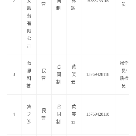
2
安
同
林
15388733109
营
员
服
制
辉
务
有
限
公
司
蓝
操作
合
黄
思
民
员/
3
同
笑
13769428118
科
营
质检
制
云
技
员
宾
合
黄
民
4
之
同
笑
13769428118
营
郎
制
云