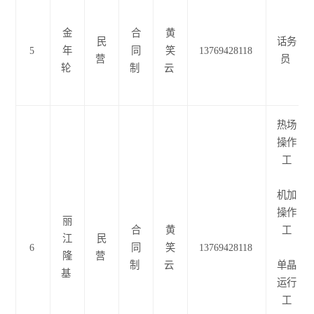
金
合
黄
民
话务
5
年
同
笑
13769428118
营
员
轮
制
云
热场
操作
工
机加
操作
丽
合
黄
工
江
民
6
同
笑
13769428118
隆
营
制
云
单晶
基
运行
工