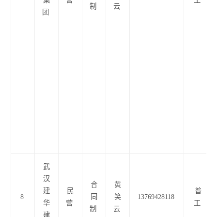
集
营
工
制
云
团
武
汉
合
黄
建
民
普
8
同
笑
13769428118
华
营
工
制
云
建