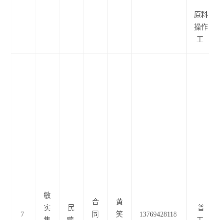
原料
操作
工
敏
合
黄
实
民
普
7
同
笑
13769428118