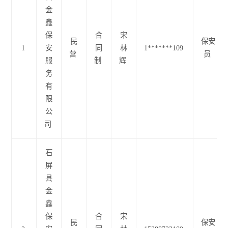
金
鑫
保
合
宋
民
保安
1
安
同
林
1*******109
营
员
服
制
辉
务
有
限
公
司
石
屏
县
金
鑫
保
合
宋
民
保安