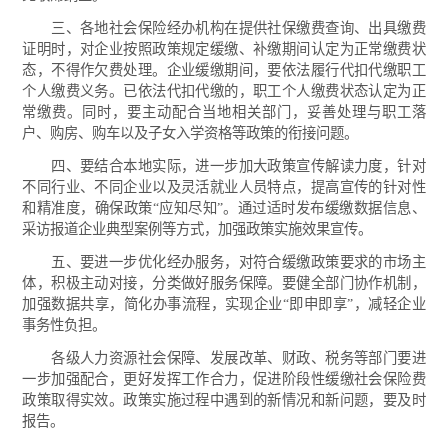
三、各地社会保险经办机构在提供社保缴费查询、出具缴费
证明时，对企业按照政策规定缓缴、补缴期间认定为正常缴费状
态，不得作欠费处理。企业缓缴期间，要依法履行代扣代缴职工
个人缴费义务。已依法代扣代缴的，职工个人缴费状态认定为正
常缴费。同时，要主动配合当地相关部门，妥善处理与职工落
户、购房、购车以及子女入学资格等政策的衔接问题。
四、要结合本地实际，进一步加大政策宣传解读力度，针对
不同行业、不同企业以及灵活就业人员特点，提高宣传的针对性
和精准度，确保政策“应知尽知”。通过适时发布缓缴数据信息、
采访报道企业典型案例等方式，加强政策实施效果宣传。
五、要进一步优化经办服务，对符合缓缴政策要求的市场主
体，积极主动对接，分类做好服务保障。要健全部门协作机制，
加强数据共享，简化办事流程，实现企业“即申即享”，减轻企业
事务性负担。
各级人力资源社会保障、发展改革、财政、税务等部门要进
一步加强配合，更好发挥工作合力，促进阶段性缓缴社会保险费
政策取得实效。政策实施过程中遇到的新情况和新问题，要及时
报告。