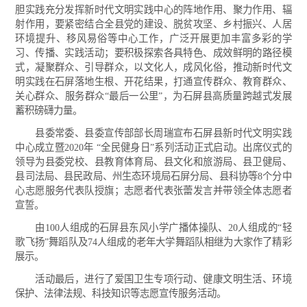
胆实践充分发挥新时代文明实践中心的阵地作用、聚力作用、辐
射作用，要紧密结合全县党的建设、脱贫攻坚、乡村振兴、人居
环境提升、移风易俗等中心工作，广泛开展更加丰富多彩的学
习、传播、实践活动；要积极探索各具特色、成效鲜明的路径模
式，凝聚群众、引导群众，以文化人，成风化俗，推动新时代文
明实践在石屏落地生根、开花结果，打通宣传群众、教育群众、
关心群众、服务群众“最后一公里”，为石屏县高质量跨越式发展
蓄积磅礴力量。
县委常委、县委宣传部部长周瑞宣布石屏县新时代文明实践
中心成立暨2020年 “全民健身日”系列活动正式启动。出席仪式的
领导为县委党校、县教育体育局、县文化和旅游局、县卫健局、
县司法局、县民政局、州生态环境局石屏分局、县科协等8个分中
心志愿服务代表队授旗；志愿者代表张蕾发言并带领全体志愿者
宣誓。
由100人组成的石屏县东风小学广播体操队、20人组成的“轻
歌飞扬”舞蹈队及74人组成的老年大学舞蹈队相继为大家作了精彩
展示。
活动最后，进行了爱国卫生专项行动、健康文明生活、环境
保护、法律法规、科技知识等志愿宣传服务活动。