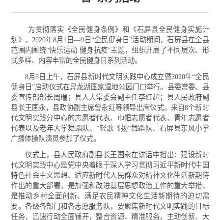
为贯彻落实《全民健身条例》和《石屏县全民健身实施计
划》，2020年8月1日—9日“全民健身日”活动期间，石屏县在全县
范围内围绕“快乐运动 健身抗疫”主题，组织开展了不同层次、形
式多样、内容丰富的全民健身日系列活动。
8月8日上午，石屏县新时代文明实践中心成立暨2020年“全民
健身日”启动仪式在异龙湖国家湿地公园门口举行。县委常委、县
委宣传部部长周瑞；县人大常委会副主任李红超；县人民政府副
县长王国永，县政协副主席曾永红等领导出席仪式。来自8个新时
代文明实践分中心的志愿者代表、巾帼志愿者代表、青年志愿者
代表以及老年大学舞蹈队、“轻歌飞扬”舞蹈队、石屏县东风小学
广播体操队演员参加了仪式。
仪式上，县人民政府副县长王国永在讲话中指出：建设新时
代文明实践中心是党中央着眼于深入学习贯彻习近平新时代中国
特色社会主义思想、适应新时代人民群众对精神文化生活新期待
作出的重大部署，是加强和改进基层思想政治工作的重大举措，
是推动乡村全面创新、满足农民精神文化生活新期待的迫切需
要。各级各部门和各志愿服务队，要聚焦新时代文明实践的目标
任务，迅速行动全面铺开，整合资源、精准服务，主动创新、大