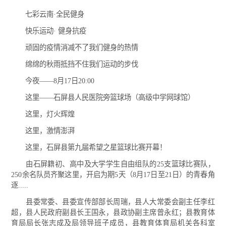
七彩云南·全民健身
快乐运动· 健身抗疫
顽固的疫情消减不了我们健身的热情
绵绵的秋雨抵挡不住我们运动的步伐
今夜——8月17日20:00
这里——石屏县人民医院旁篮球场（高级中学网球馆）
这里，灯火辉煌
这里，激情澎湃
这里，石屏县第九届希望之星篮球比赛开幕！
由石屏籍初、高中及大学学生自由组队的25支篮球比赛队，
250余名队员齐聚这里，开启为期5天（8月17日至21日）的青春角
逐.....
县委常委、县委宣传部部长周瑞，县人大常委会副主任李红
超，县人民政府副县长王国永，县政协副主席曾永红；县教育体
育局局长张志成及局领导班子成员，县教育体育局机关各科室