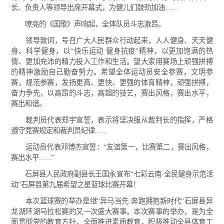
长、负责人等领导出席开幕式，为健儿们鼓劲加油......
嘹亮的《国歌》声响起，全体队员斗志激昂。
领导致词，号召广大人民群众行动起来，人人健身、天天健
身、科学健身，以“快乐运动 健身抗疫”精神，以更加饱满的热
情、更加充沛的精力投入工作和生活。望大家用赛场上顽强拼搏
的精神激励自己勤奋努力。希望全体运动员安全参赛，文明参
赛，规范参赛，发扬更高、更快、更强的体育精神，顽强拼搏，
奋力争先，以高昂的斗志，高超的技艺，赛出风格，赛出水平，
赛出和谐。
裁判员代表郑宇宣誓，表示将坚决服从裁判长的指挥，严格
遵守竞赛规定和裁判员纪律......
运动员代表邓博杰宣誓：“友谊第一，比赛第二，赛出风格，
赛出水平......”
石屏县人民政府副县长王国永宣布“七彩云南·全民健身示范活
动”石屏县第九届希望之星篮球比赛开幕！
本次篮球赛的举办是继“异马当先·奔跑拥抱新时代”石屏县异
龙湖环湖马拉松赛的又一次盛大赛事。本次赛事的举办，是为全
面贯彻党的教育方针，全面推进素质教育，积极推动全县体育工