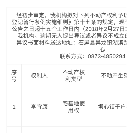
经初步审定，我机构拟对下列不动产权利予以
登记暂行条例实施细则》第十七条的规定，现予
公告之日起十五个工作日内（2018年2月27日
我机构。逾期无人提出异议或者异议不成立的
异议书面材料送达地址：石屏县异龙镇湖滨路
心
联系方式：0873-4850
序
不动产权
权利人
不动产坐落
号
利类型
宅基地使
1
李宜康
坝心镇千户村
用权