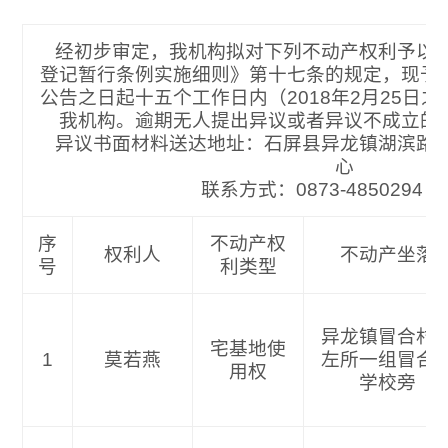
经初步审定，我机构拟对下列不动产权利予以
登记暂行条例实施细则》第十七条的规定，现予
公告之日起十五个工作日内（2018年2月25日
我机构。逾期无人提出异议或者异议不成立的
异议书面材料送达地址：石屏县异龙镇湖滨路
心
联系方式：0873-4850
序
不动产权
权利人
不动产坐落
号
利类型
异龙镇冒合村
宅基地使
1
莫若燕
左所一组冒合
用权
学校旁