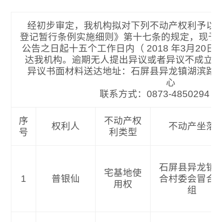
经初步审定，我机构拟对下列不动产权利予以
登记暂行条例实施细则》第十七条的规定，现予
公告之日起十五个工作日内（ 2018 年3月20
达我机构。逾期无人提出异议或者异议不成立
异议书面材料送达地址：石屏县异龙镇湖滨路
心
联系方式：0873-4850
序
不动产权
权利人
不动产坐落
号
利类型
石屏县异龙镇
宅基地使
1
普银仙
合村委会冒合
用权
组