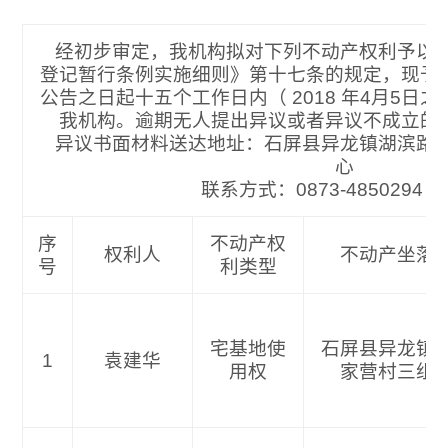
经初步审定，我机构拟对下列不动产权利予以
登记暂行条例实施细则》第十七条的规定，现予
公告之日起十五个工作日内（ 2018 年4月5日
我机构。逾期无人提出异议或者异议不成立的
异议书面材料送达地址：石屏县异龙镇湖滨路
心
联系方式：0873-4850
序
不动产权
权利人
不动产坐落
号
利类型
宅基地使
石屏县异龙镇
1
袁建华
用权
家营村三组