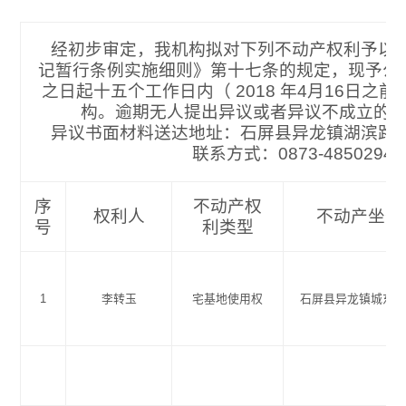
经初步审定，我机构拟对下列不动产权利予以
记暂行条例实施细则》第十七条的规定，现予公
之日起十五个工作日内（ 2018 年4月16日之
构。逾期无人提出异议或者异议不成立的
异议书面材料送达地址：石屏县异龙镇湖滨路
联系方式：0873-485
序
不动产权
权利人
不动产坐落
号
利类型
1
李转玉
宅基地使用权
石屏县异龙镇城东