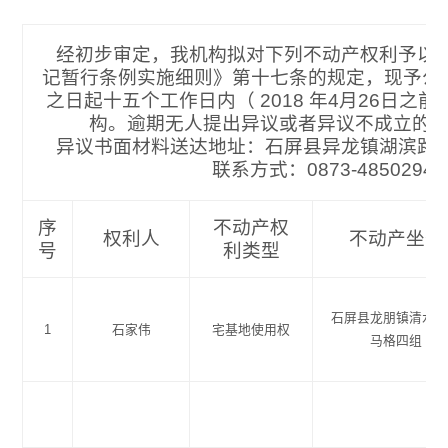
经初步审定，我机构拟对下列不动产权利予以
记暂行条例实施细则》第十七条的规定，现予公
之日起十五个工作日内（ 2018 年4月26日之
构。逾期无人提出异议或者异议不成立的
异议书面材料送达地址：石屏县异龙镇湖滨路
联系方式：0873-485
序
不动产权
权利人
不动产坐落
号
利类型
石屏县龙朋镇清水
1
石家伟
宅基地使用权
马格四组