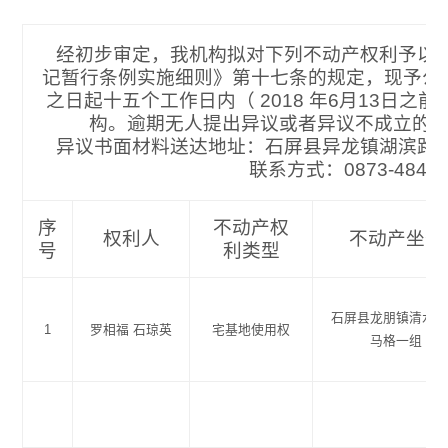
经初步审定，我机构拟对下列不动产权利予以
记暂行条例实施细则》第十七条的规定，现予公
之日起十五个工作日内（ 2018 年6月13日之
构。逾期无人提出异议或者异议不成立的
异议书面材料送达地址：石屏县异龙镇湖滨路
联系方式：0873-48453
序
不动产权
权利人
不动产坐落
号
利类型
石屏县龙朋镇清水
1
罗相福 石琼英
宅基地使用权
马格一组