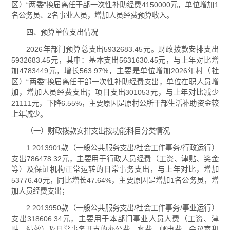
区）“两委”换届离任干部一次性补助经费4150000元，单位增加1
名公务员、2名事业人员，增加人员经费预算收入。
四、预算单位支出情况
2026年部门预算总支出5932683.45元。财政拨款安排支出
5932683.45元，其中：基本支出5631630.45元，与上年对比增
加4783449元，增长563.97%，主要是单位增加2026年村（社
区）“两委”换届离任干部一次性补助经费支出，单位在职人员增
加，增加人员经费支出；项目支出301053元，与上年对比减少
21111元，下降6.55%，主要原因是原村公所干部生活补助资金较
上年减少。
（一）财政拨款安排支出按功能科目分类情况
1.2013901款（一般公共服务支出/社会工作事务/行政运行）
支出786478.32元，主要用于行政人员经费（工资、津贴、奖金
等）及保证机构正常运转的日常事务支出，与上年对比，增加
53776.40元，同比增长47.64%，主要原因是增加1名公务员，增
加人员经费支出；
2.2013950款（一般公共服务支出/社会工作事务/事业运行）
支出318606.34元，主要用于本部门事业人员人费（工资、津
贴、绩效）及日常事务开支的办公费、水费、邮电费、会议室租