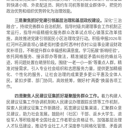
到快递小哥、外卖配送员、网约车司机等新就业群体中，把党的
政治优势和组织优势转化为治理效能。
三是聚焦抓好党建引领基层治理和基层政权建设。
深化“三治
融合”，持续完善群众自治机制，指导村级共建理事会工作机制正
常运行，指导州级精细化服务群众改革试点坝心镇落实改革措
施，高效推进党建引领居民小区治理攻坚行动。积极申报2026年
红河州石屏县坝心镇老街村委会阿洒冲村农村公益事业建设财政
奖补项目，不断提升群众幸福感和满意度。学习拓展“新哨经验”，
依托网格服务、接诉即办等做法，精准捕捉矛盾纠纷的蛛丝马
迹，将问题处置在萌芽阶段。围绕“一老一小一新”等重点人群，精
准对接需求，引入专业社会组织和志愿服务力量，提供更加精细
化、个性化的服务，让社会治理的成果更多更公平惠及全体人
民。紧扣步骤、部门协同，高效统筹，做好村“两委”换届各项工
作。
四是聚焦人民建议征集抓好凝聚服务群众工作。
着力构建人
民建议征集工作协调机制和人民建议办理跟踪反馈等工作机制，
探索人民建议征集工作新路径，拓宽建议征集渠道，汇聚群众意
见建议，助力社会发展。鼓励村（社区）干部、返乡大学生、退
役军人等积极报考全国社会工作者职业资格证书，加强基层治理
人才队伍建设，推动专业社工人才深度参与网格化管理、矛盾调