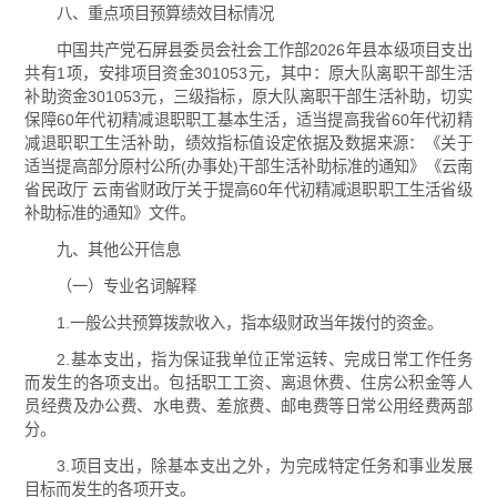
八、重点项目预算绩效目标情况
中国共产党石屏县委员会社会工作部2026年县本级项目支出
共有1项，安排项目资金301053元，其中：原大队离职干部生活
补助资金301053元，三级指标，原大队离职干部生活补助，切实
保障60年代初精减退职职工基本生活，适当提高我省60年代初精
减退职职工生活补助，绩效指标值设定依据及数据来源：《关于
适当提高部分原村公所(办事处)干部生活补助标准的通知》《云南
省民政厅 云南省财政厅关于提高60年代初精减退职职工生活省级
补助标准的通知》文件。
九、其他公开信息
（一）专业名词解释
1.一般公共预算拨款收入，指本级财政当年拨付的资金。
2.基本支出，指为保证我单位正常运转、完成日常工作任务
而发生的各项支出。包括职工工资、离退休费、住房公积金等人
员经费及办公费、水电费、差旅费、邮电费等日常公用经费两部
分。
3.项目支出，除基本支出之外，为完成特定任务和事业发展
目标而发生的各项开支。