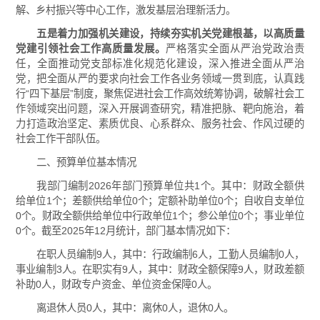
解、乡村振兴等中心工作，激发基层治理新活力。
五是着力加强机关建设，持续夯实机关党建根基，以高质量
党建引领社会工作高质量发展。
严格落实全面从严治党政治责
任，全面推动党支部标准化规范化建设，深入推进全面从严治
党，把全面从严的要求向社会工作各业务领域一贯到底，认真践
行“四下基层”制度，聚焦促进社会工作高效统筹协调，破解社会工
作领域突出问题，深入开展调查研究，精准把脉、靶向施治，着
力打造政治坚定、素质优良、心系群众、服务社会、作风过硬的
社会工作干部队伍。
二、预算单位基本情况
我部门编制2026年部门预算单位共1个。其中：财政全额供
给单位1个；差额供给单位0个；定额补助单位0个；自收自支单位
0个。财政全额供给单位中行政单位1个；参公单位0个；事业单位
0个。
截至
2025年12月统计，部门基本情况如下：
在职人员编制9人，其中：行政编制6人，工勤人员编制0人，
事业编制3人。在职实有9人，其中：财政全额保障9人，财政差额
补助0人，财政专户资金、单位资金保障0人。
离退休人员0人，其中：离休0人，退休0人。