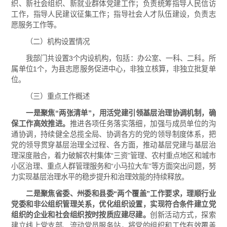
织、新社会组织、新就业群体党建工作；负责统筹指导人民信访
工作，指导人民建议征集工作；指导社会人才队伍建设，负责志
愿服务工作等。
（二）机构设置情况
我部门共设置3个内设机构，包括：办公室、一科、二科。所
属单位1个，为县志愿服务促进中心，非独立核算，非独立批复单
位。
（三）重点工作概述
一是聚焦“两张清单”，用活党建引领基层治理协调机制，确
保工作高效推进。
推进各项任务落实落细，加强与成员单位的沟
通协调，持续健全总揽全局、协调各方的党的领导制度体系，把
党的领导贯穿基层治理全过程、各方面，推动基层党建与基层治
理深度融合，着力破解农村集体“三资”管理、农村重点地区和城市
小区治理、重点人群管理服务和“小马拉大车”等方面突出问题，努
力实现基层治理水平的稳步提升和治理效能的持续释放。
二是聚焦省委、州委和县委
“两个覆盖”工作要求，理顺行业
党委和非公组织管理关系，优化组织设置，实现符合条件建立党
组织的企业和社会组织按时按质应建尽建。
创新活动方式，探索
建立线上党支部、流动党员服务站，将党的组织和工作有效覆盖