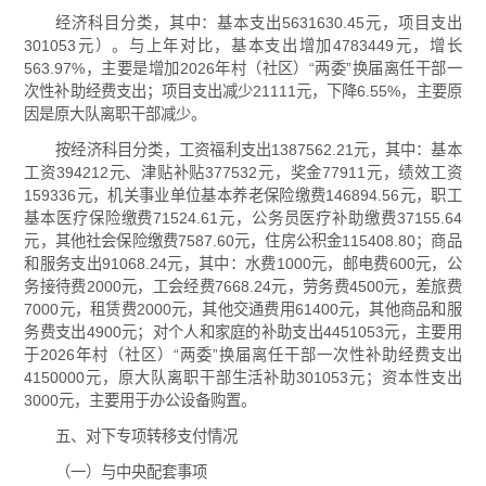
经济科目分类，其中：基本支出5631630.45元，项目支出
301053元）。与上年对比，基本支出增加4783449元，增长
563.97%，主要是增加2026年村（社区）“两委”换届离任干部一
次性补助经费支出；项目支出减少21111元，下降6.55%，主要原
因是原大队离职干部减少。
按经济科目分类，工资福利支出1387562.21元，其中：基本
工资394212元、津贴补贴377532元，奖金77911元，绩效工资
159336元，机关事业单位基本养老保险缴费146894.56元，职工
基本医疗保险缴费71524.61元，公务员医疗补助缴费37155.64
元，其他社会保险缴费7587.60元，住房公积金115408.80；商品
和服务支出91068.24元，其中：水费1000元，邮电费600元，公
务接待费2000元，工会经费7668.24元，劳务费4500元，差旅费
7000元，租赁费2000元，其他交通费用61400元，其他商品和服
务费支出4900元；对个人和家庭的补助支出4451053元，主要用
于2026年村（社区）“两委”换届离任干部一次性补助经费支出
4150000元，原大队离职干部生活补助301053元；资本性支出
3000元，主要用于办公设备购置。
五、对下专项转移支付情况
（一）与中央配套事项