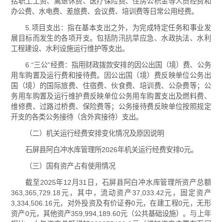
括职工工资、离退休费、医疗保险费、住房公积金等人员经费和
办公费、水电费、差旅费、会议费、培训费等日常公用经费。
5.项目支出：指在基本支出之外，为完成特定任务和事业发
展目标而发生的各项开支。包括防汛抗旱应急、水政执法、水利
工程建设、水利设施运行维护等支出。
6.“三公”经费：指用财政拨款安排的因公出国（境）费、公务
用车购置及运行费和接待费。因公出国（境）费反映单位公务出
国（境）的国际旅费、住宿费、伙食费、培训费、公杂费等；公
务用车购置及运行维护费反映单位公务用车购置支出及燃料费、
维修费、过路过桥费、保险费等；公务接待费反映单位按照规定
开支的各类公务接待（含外宾接待）支出。
（二）机关运行经费安排变化情况及原因说明
石屏县阿白冲水库管理所2026年机关运行经费安排0元。
（三）国有资产占有使用情况
截至2025年12月31日，石屏县阿白冲水库管理所资产总额
363,365,729.18元，其中，流动资产37,033.42元，固定资产
3,334,506.16元，对外投资及有价证券0元，在建工程0元，无形
资产0元，其他资产359,994,189.60元（公共基础设施）。与上年