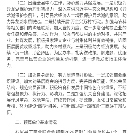
（二）围绕全县中心工作，凝心聚力共促发展。一是积极为
异龙湖保护治理出智出力。深入宣讲习近平生态文明思想和《异
龙湖保护条例》，引导民营经济人士增强保护异龙湖的意识，助
力异龙湖水质脱劣。二是持续开展“万企兴万村”行动。加强与农科
等相关部门的沟通联系，加大宣传力度，进一步增强帮扶企业的
责任感和使命感，主动作为，加强与帮扶村的主动对接，共兴产
业、共谋发展，积极探索建立企业与村集体利益有效衔接，
巩固
拓展脱贫攻坚成果
，助力乡村振兴。三是积极助力经济发展。持
续下沉一线，助企纾困、为民办事，扎实送政策、解难题、优服
务，完善与民营企业的沟通互动机制，进一步激发市场主体活
力。
（三）加强自身建设，努力塑造良好形象。一是加强商会组
织建设。加大对基层商会的指导力度，完善商会职能，优化会员
结构，规范会员管理，积极培育和发展中国特色商会组织，不断
增强凝聚力、执行力、影响力。二是加强机关自身建设。深化拓
展作风革命、效能革命，持续转作风、提效能，强化日常监管和
考核，努力建设“四型”机关，打造“四过硬”“四精通”工商联干部队
伍。
二、预算单位基本情况
石屏县工商业联合会编制2026年部门预算单位共1个。其