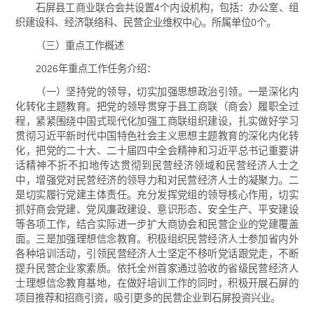
石屏县工商业联合会共设置4个内设机构，包括：办公室、组
织建设科、经济联络科、民营企业维权中心。所属单位0个。
（三）重点工作概述
2026年重点工作任务介绍：
（一）坚持党的领导，切实加强思想政治引领。一是深化内
化转化主题教育。把党的领导贯穿于县工商联（商会）履职全过
程，紧紧围绕中国式现代化加强工商联组织建设，扎实做好学习
贯彻习近平新时代中国特色社会主义思想主题教育的深化内化转
化，把党的二十大、二十届四中全会精神和习近平总书记重要讲
话精神不折不扣地传达贯彻到民营经济领域和民营经济人士之
中，增强党对民营经济的领导力和对民营经济人士的凝聚力。二
是切实履行党建主体责任。充分发挥党组的领导核心作用，切实
抓好商会党建、党风廉政建设、意识形态、安全生产、平安建设
等各项工作，结合实际进一步扩大商协会和民营企业的党建覆盖
面。三是加强理想信念教育。积极组织民营经济人士参加省内外
各种培训活动，引领民营经济人士坚定不移听党话跟党走，不断
提升民营企业家素质。依托全州首家通过验收的省级民营经济人
士理想信念教育基地，在做好培训工作的同时，积极开展石屏的
项目推荐和招商引资，吸引更多的民营企业到石屏投资兴业。