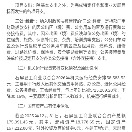
项目支出：除基本支出之外，为完成特定任务和事业发展目
标而发生的各项开支。
三公”经费
”
：纳入财政预决算管理的
“三公”经费
，是指部门用
财政拨款安排的因公出国（境）费、公务用车购置及运行费和公
务接待费。其中，因公出国（境）费反映单位公务出国（境）的
住宿费、旅费、伙食补助费、杂费、培训费等支出；公务用车购
置及运行费反映单位公务用车购置费及租用费、燃料费、维修
费、过路过桥费、保险费、安全奖励费用等支出；公务接待费反
映单位按规定开支的各类公务接待（含外宾接待）支出。
（二）机关运行经费安排变化情况及原因说明
石屏县工商业联合会2026年机关运行经费安排58,583.52
元，主要用于行政人员其他交通费用补贴、办公费、退休公用经
费、公务接待费、工会经费等，与上年对比减少25,289.28元，下
降30.15%，主要原因分析是职工人数减少，机关运行经费减少。
（三）国有资产占有使用情况
截至2025年12月31日，石屏县工商业联合会资产总额
175,991.45元，其中，流动资产18,778.65元，固定资产
157,212.80元，对外投资及有价证券0元，在建工程0元，无形资