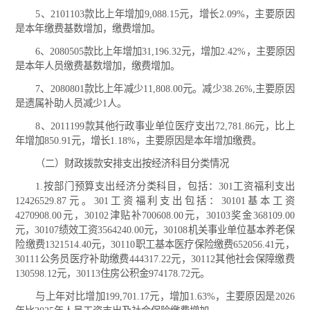
5、2101103款比上年增加9,088.15元，增长2.09%，主要原因
是本年缴费基数增加，缴费增加。
6、2080505款比上年增加31,196.32元，增加2.42%，主要原因
是本年人员缴费基数增加，缴费增加。
7、2080801款比上年减少11,808.00元。减少38.26%,主要原因
是遗属补助人员减少1人。
8、2011199款其他行政事业单位医疗支出72,781.86元，比上
年增加850.91元，增长1.18%，主要原因是本年增加缴费。
（二）财政拨款安排支出按经济科目分类情况
1.按部门预算支出经济分类科目，包括：301工资福利支出
12426529.87元。301工资福利支出包括：30101基本工资
4270908.00元，30102津贴补700608.00元，30103奖金368109.00
元，30107绩效工资3564240.00元，30108机关事业单位基本养老保
险缴费1321514.40元，30110职工基本医疗保险缴费652056.41元，
30111公务员医疗补助缴费444317.22元，30112其他社会保障缴费
130598.12元，30113住房公积金974178.72元。
与上年对比增加199,701.17元，增加1.63%，主要原因是2026