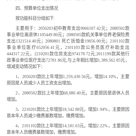
四、预算单位支出情况
按功能科目分组如下:
主要用于：2050203初中教育支出9066107.42元；2080502款
事业单位离退休1105449.80元；2080505款机关事单位养老保险费
支出1321514.40元；2080801 死亡抚恤金19056.00元；2101102款
事业单位医疗652056.41元，2101103款公务员医疗补助支出
444317.22元，2210201款住房支出974178.72元;2011199款其他行
政事业单位医疗支出72781.86元,与上年相比增加1,389,562.85元，
增减变动情况如下：
1、2050203款比上年增加1,259,430.56元，增加14.10%，主要
原因是人员减少人员工资支出增加。
2、2080502款比上年增加68,080.40元，主要原因是退休人员
增加。
3、2210201款比上年增加18,542.88元，增加1.94%，主要原因
是本年人员减少缴费基数增加，缴费增加。
4、2101102款比上年增加14,181.63元，增加2.22%，主要原因
是本年人员缴费基数增加，缴费增加。