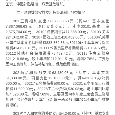
工资、津贴补贴增加，缴费基数增加。
（二）财政拨款安排支出按经济科目分类情况
301工资福利支出7,867,068.63元（其中：基本支出
7,867,068.63元，项目支出0元），其中30101基本工资
2,575,704.00元，30102津贴补贴477,888.00元，30103奖金
224,042.00元，30107绩效工资2,418,432.00元，30108机关事
业单位基本养老保险缴费838,362.56元,30110职工基本医疗保险
缴费414,827.18元，30111公务员医疗补助缴费221,154.59元，
30112其他社会保障缴费75,439.42元，30113住房公积金
621,218.88元。较上年增加212,911.51元，增幅2.78%，主要原
因为工资增加，津贴补贴增加，保险缴费增加。
302商品和服务支出63,430.08元（其中：基本支出
51,330.08元，项目支出12,100.00元），其中30201办公费
800.00元，30217公务接待费500.00元，30231公务用车运行维
护费11,600.00元，30228工会经费50,530.08元。与上年相比增
加4,526.88元，增幅7.69%，主要原因为本年度工会会员工资增
加致工会经费增加，本年度新增一辆公务用车致公务车运行维护
费增加。
303对个人和家庭的补助支出54,240.00元（其中：基本支出