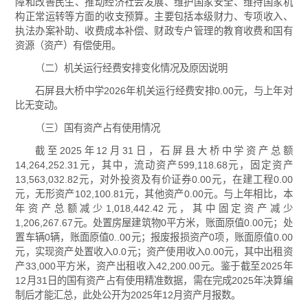
障和改善民生、推动经济社会发展、维护国家安全、维持国家机
构正常运转等方面的收支预算。主要包括本级财力、专项收入、
执法办案补助、收费成本补偿、财政专户管理的教育收费和国有
资源（资产）有偿使用。
（二）机关运行经费安排变化情况及原因说明
石屏县大桥中学2026年机关运行经费安排0.00元，与上年对
比无变动。
（三）国有资产占有使用情况
截至2025年12月31日，石屏县大桥中学资产总额
14,264,252.31元，其中，流动资产599,118.68元，固定资产
13,563,032.82元，对外投资及有价证券0.00元，在建工程0.00
元，无形资产102,100.81元，其他资产0.00元。与上年相比，本
年资产总额减少1,018,442.42元，其中固定资产减少
1,206,267.67元。处置房屋建筑物0平方米，账面原值0.00元；处
置车辆0辆，账面原值0..00元；报废报损资产0项，账面原值0.00
元，实现资产处置收入0.0元；资产使用收入0.00元，其中出租资
产33,000平方米，资产出租收入42,200.00元。鉴于截至2025年
12月31日的国有资产占有使用精准数据，需在完成2025年决算编
制后才能汇总，此处公开为2025年12月资产月报数。