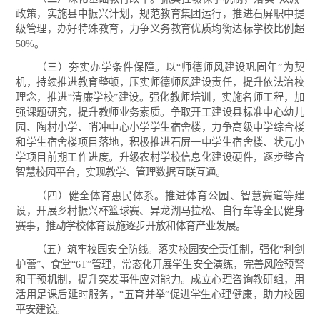
政策，实施县中振兴计划，规范教育集团运行，推进石屏职中提
级管理，办好特殊教育，力争义务教育优质均衡达标学校比例超
50%。
（三）夯实办学条件保障。以“师德师风建设巩固年”为契
机，持续推进教育整顿，压实师德师风建设责任，提升依法治校
理念，推进“清廉学校”建设。强化教师培训，实施名师工程，加
强课题研究，提升教师业务素质。争取开工建设县标准中心幼儿
园、陶村小学、哨冲中心小学学生宿舍楼，力争高级中学综合楼
和学生宿舍楼项目落地，积极推进石屏一中学生宿舍楼、状元小
学项目前期工作进度。升级农村学校信息化建设硬件，逐步整合
智慧校园平台，实现教学、管理数据互联互通。
（四）健全体育惠民体系。推进体育公园、智慧赛道等建
设，开展乡村振兴杯篮球赛、异龙湖马拉松、自行车等全民健身
赛事，推动学校体育设施逐步开放和体育产业发展。
（五）筑牢校园安全防线。落实校园安全责任制，强化“利剑
护蕾”、食堂“6T”管理，常态化开展学生安全演练，完善风险预警
和干预机制，提升突发事件应对能力。成立心理咨询教研组，用
活用足课后延时服务，“五育并举”促进学生心理健康，助力校园
平安建设。