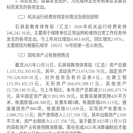
5. 项目支出，指基本支出外，为完成特定任务和事业发展目
标而发生的各项支出。
（二）机关运行经费安排变化情况及原因说明
石屏县教育体育局（汇总）2026年机关运行经费安排
246,242.16元，主要用于保障单位正常运转和维持日常工作任务所
发生的各项支出。与上年对比增加4,863.04元，同比增长2.01%，
主要原因为根据石组字〔2025〕36号招录一名公务员。
（三）国有资产占有使用情况
截至2025年12月31日，石屏县教育体育局（汇总）资产总额
1,155,352,503.65元，其中，流动资产23,674,550.76元，固定资产
791,526,839.18元，对外投资及有价证券0元，在建工程
113,391,455.23元，无形资产204,031,509.17元，其他资产
22,728,149.31元。与上年相比，本年资产总额减少21,605,471.74
元，其中固定资产减少203,395.39元。处置房屋建筑物420平方
米，账面原值248,500元；处置车辆3辆，账面原值439,113元；报
废报损资产884项，账面原值311,039元，实现资产处置收入
2,090,752.11元；资产使用收入2,127,358.7元，其中出租资产2,926
平方米，资产出租收入2,127,358.7元。鉴于截至2025年12月31日
的国有资产占有使用精准数据，需在完成2025年决算编制后才能