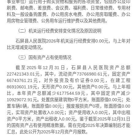
事业单位）运行用于购买货物和服务的各项资金，包括办公及印
刷费、邮电费、差旅费、会议费、福利费、日常维修费、专用材
料及一般设备购置费、办公用房水电费、办公用房取暖费、办公
用房物业管理费、公务用车运行维护费以及其他费用。
（二）机关运行经费安排变化情况及原因说明
石屏县人民医院2026年机关运行经费安排0.00元，与上年对
比无增减变动情况。
（三）国有资产占有使用情况
截至2025年12月31日，石屏县人民医院资产总额
227421343.01元，其中，流动资产73766980.61元，固定资产
66743761.21元，对外投资及有价证券0.00元，在建工程
86910601.19元，无形资产0.00元，其他资产0.00元。与上年相
比，本年资产总额减少6177544.59元，其中固定资产减少
10929072.91元。处置房屋建筑物0平方米，账面原值0.00元；处
置车辆0辆，账面原值0.00元；报废报损资产0项，账面原值0.00
元，实现资产处置收入0.00元；资产使用收入0.00元，其中出租
资产0平方米，资产出租收入0.00元。鉴于截至2025年12月31日
的国有资产占有使用精准数据，需在完成2025年决算编制后才能
汇总，此处公开为2025年12月资产月报数。