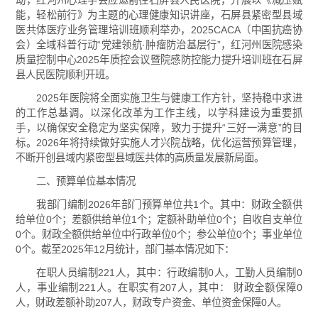
动，红河州心理学会应邀前往石屏县人民医院，开展以《减压赋
能，轻松前行》为主题的心理健康知识讲座，石屏县紧密型县域
医共体医疗业务管理培训班顺利举办，2025CACA（中国抗癌协
会）全域科普行动“党建领航·肿瘤防治基层行”，红河州医院感染
质量控制中心2025年质控会议暨院感防控能力提升培训班在石屏
县人民医院顺利开班。
2025年医院将全面实施卫生与健康工作方针，坚持稳中求进
的工作总基调。以深化改革为工作主线，以学科建设为重要抓
手，以确保安全稳定为坚实保障，致力于提升“三好一满意”的目
标。2026年将持续做好实施人才兴院战略，优化运营预算管理，
不断开创县域内紧密型县域医共体的高质量发展新局面。
二、预算单位基本情况
我部门编制2026年部门预算单位共1个。其中：财政全额供
给单位0个；差额供给单位1个；定额补助单位0个；自收自支单位
0个。财政全额供给单位中行政单位0个；参公单位0个；事业单位
0个。截至2025年12月统计，部门基本情况如下：
在职人员编制221人，其中：行政编制0人，工勤人员编制0
人，事业编制221人。在职实有207人，其中： 财政全额保障0
人，财政差额补助207人，财政专户资金、单位资金保障0人。