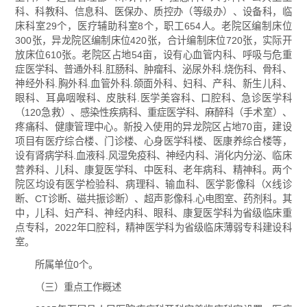
科、科教科、信息科、医保办、质控办（等级办）、设备科，临
床科室29个，医疗辅助科室8个，职工654人。老院区编制床位
300张，异龙院区编制床位420张，合计编制床位720张，实际开
放床位610张。老院区占地54亩，设有心血管内科、呼吸与危重
症医学科、普通外科.肛肠科、肿瘤科、泌尿外科.烧伤科、骨科、
神经外科.胸外科.血管外科.颌面外科、妇科、产科、新生儿科、
眼科、耳鼻咽喉科、皮肤科.医学美容科、口腔科、急诊医学科
（120急救）、感染性疾病科、重症医学科、麻醉科（手术室）、
疼痛科、健康管理中心。新投入使用的异龙院区占地70亩，建设
项目有医疗综合楼、门诊楼、心身医学科楼、医康养综合楼等，
设有肾病学科.血液科.风湿免疫科、神经内科、消化内分泌、临床
营养科、儿科、康复医学科、中医科、老年病科、精神科。两个
院区均设有医学检验科、病理科、输血科、医学影像科（X线诊
断、CT诊断、磁共振诊断）、超声影像科.心电图室、药剂科。其
中，儿科、妇产科、神经内科、眼科、康复医学科为省级临床重
点专科，2022年口腔科，精神医学科为省级临床薄弱专科建设科
室。
所属单位0个。
（三）重点工作概述