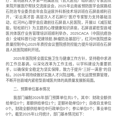
疗：昆明医科大学第一附属医院（云大医院）组织医疗专家团队
来院开展医疗帮扶交流座谈会，2025年云南省预防医学会尿路结
石防治专业委员会年会及泌尿外科新技术培训班在石屏县顺利召
开，“彩云英才荟·高层次人才石屏行”医疗专家智力支持基础活
动，红河州心理学会应邀前往石屏县人民医院，开展以《减压赋
能，轻松前行》为主题的心理健康知识讲座，石屏县紧密型县域
医共体医疗业务管理培训班顺利举办，2025CACA（中国抗癌协
会）全域科普行动“党建领航·肿瘤防治基层行”，红河州医院感染
质量控制中心2025年质控会议暨院感防控能力提升培训班在石屏
县人民医院顺利开班。
2025年医院将全面实施卫生与健康工作方针，坚持稳中求进
的工作总基调。以深化改革为工作主线，以学科建设为重要抓
手，以确保安全稳定为坚实保障，致力于提升“三好一满意”的目
标。2026年将持续做好实施人才兴院战略，优化运营预算管理，
不断开创县域内紧密型县域医共体的高质量发展新局面。
二、预算单位基本情况
我部门编制2026年部门预算单位共1个。其中：财政全额供
给单位0个；差额供给单位1个；定额补助单位0个；自收自支单位
0个。财政全额供给单位中行政单位0个；参公单位0个；事业单位
0个。截至2025年12月统计，部门基本情况如下：