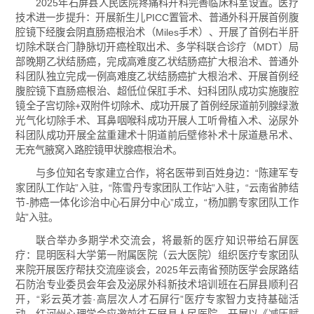
2025年石屏县人民医院疼痛科开科完善临床科室设置。医疗
技术进一步提升：开展新生儿PICC置管术、普通外科开展首例腹
腔镜下经腹会阴直肠癌根治术（Miles手术）、开展了首例右半肝
切除术联合门静脉切开癌栓取出术、多学科联合诊疗（MDT）局
部晚期乙状结肠癌，完成高难度乙状结肠癌扩大根治术、普通外
科团队独立完成一例高难度乙状结肠癌扩大根治术、开展首例经
腹腔镜下直肠癌根治、超低位保肛手术、妇科团队成功实施腹腔
镜全子宫切除+双附件切除术、成功开展了首例经尿道前列腺绿激
光气化切除手术、耳鼻咽喉科成功开展人工听骨植入术、泌尿外
科团队成功开展全盆重建术十阴道前后壁修补术十尿道悬吊术、
无充气腋窝入路腔镜甲状腺癌根治术。
与多位知名专家建立合作，将名医带到百姓身边：“陈建军专
家团队工作站”入驻，“陈雪丹专家团队工作站”入驻，“云南省肺结
节-肺癌一体化诊治中心石屏分中心”成立，“杨加鹏专家团队工作
站”入驻。
联合举办多期学术交流会，将最新的医疗知识带给石屏医
疗：昆明医科大学第一附属医院（云大医院）组织医疗专家团队
来院开展医疗帮扶交流座谈会，2025年云南省预防医学会尿路结
石防治专业委员会年会及泌尿外科新技术培训班在石屏县顺利召
开，“彩云英才荟·高层次人才石屏行”医疗专家智力支持基础活