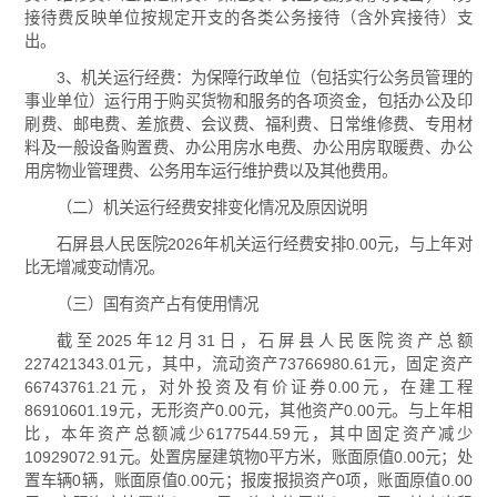
接待费反映单位按规定开支的各类公务接待（含外宾接待）支
出。
3、机关运行经费：为保障行政单位（包括实行公务员管理的
事业单位）运行用于购买货物和服务的各项资金，包括办公及印
刷费、邮电费、差旅费、会议费、福利费、日常维修费、专用材
料及一般设备购置费、办公用房水电费、办公用房取暖费、办公
用房物业管理费、公务用车运行维护费以及其他费用。
（二）机关运行经费安排变化情况及原因说明
石屏县人民医院2026年机关运行经费安排0.00元，与上年对
比无增减变动情况。
（三）国有资产占有使用情况
截至2025年12月31日，石屏县人民医院资产总额
227421343.01元，其中，流动资产73766980.61元，固定资产
66743761.21元，对外投资及有价证券0.00元，在建工程
86910601.19元，无形资产0.00元，其他资产0.00元。与上年相
比，本年资产总额减少6177544.59元，其中固定资产减少
10929072.91元。处置房屋建筑物0平方米，账面原值0.00元；处
置车辆0辆，账面原值0.00元；报废报损资产0项，账面原值0.00