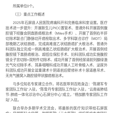
所属单位0个。
（三）重点工作概述
2025年石屏县人民医院疼痛科开科完善临床科室设置。医疗
技术进一步提升：开展新生儿PICC置管术、普通外科开展首例腹
腔镜下经腹会阴直肠癌根治术（Miles手术）、开展了首例右半肝
切除术联合门静脉切开癌栓取出术、多学科联合诊疗（MDT）局
部晚期乙状结肠癌，完成高难度乙状结肠癌扩大根治术、普通外
科团队独立完成一例高难度乙状结肠癌扩大根治术、开展首例经
腹腔镜下直肠癌根治、超低位保肛手术、妇科团队成功实施腹腔
镜全子宫切除+双附件切除术、成功开展了首例经尿道前列腺绿激
光气化切除手术、耳鼻咽喉科成功开展人工听骨植入术、泌尿外
科团队成功开展全盆重建术十阴道前后壁修补术十尿道悬吊术、
无充气腋窝入路腔镜甲状腺癌根治术。
与多位知名专家建立合作，将名医带到百姓身边：“陈建军专
家团队工作站”入驻，“陈雪丹专家团队工作站”入驻，“云南省肺结
节-肺癌一体化诊治中心石屏分中心”成立，“杨加鹏专家团队工作
站”入驻。
联合举办多期学术交流会，将最新的医疗知识带给石屏医