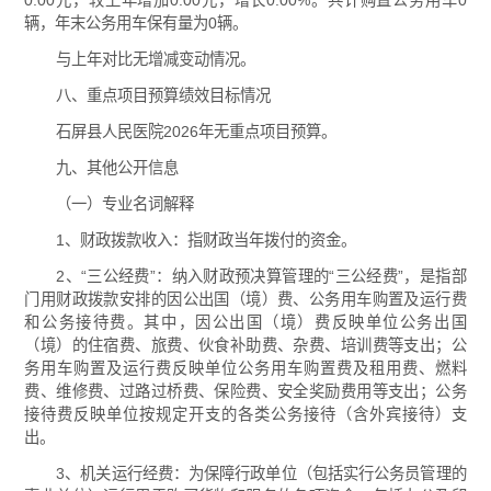
0.00元，较上年增加0.00元，增长0.00%。共计购置公务用车0
辆，年末公务用车保有量为0辆。
与上年对比无增减变动情况。
八、重点项目预算绩效目标情况
石屏县人民医院2026年无重点项目预算。
九、其他公开信息
（一）专业名词解释
1、财政拨款收入：指财政当年拨付的资金。
2、“三公经费”：纳入财政预决算管理的“三公经费”，是指部
门用财政拨款安排的因公出国（境）费、公务用车购置及运行费
和公务接待费。其中，因公出国（境）费反映单位公务出国
（境）的住宿费、旅费、伙食补助费、杂费、培训费等支出；公
务用车购置及运行费反映单位公务用车购置费及租用费、燃料
费、维修费、过路过桥费、保险费、安全奖励费用等支出；公务
接待费反映单位按规定开支的各类公务接待（含外宾接待）支
出。
3、机关运行经费：为保障行政单位（包括实行公务员管理的