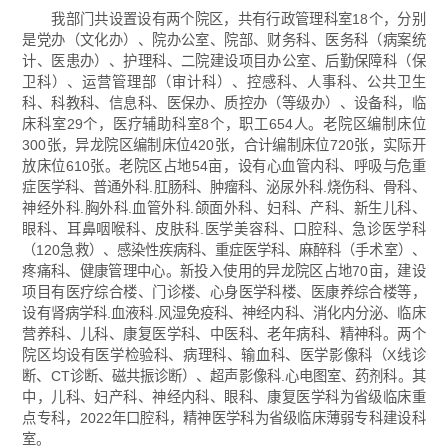
我部门共设置设有两个院区，共有行政管理科室18个，分别
是党办（文化办）、院办公室、院部、财务科、医务科（病案统
计、医患办）、护理科、二院建设项目办公室、后勤保障科（保
卫科）、运营管理部（审计科）、控感科、人事科、公共卫生
科、科教科、信息科、医保办、质控办（等级办）、设备科，临
床科室29个，医疗辅助科室8个，职工654人。老院区编制床位
300张，异龙院区编制床位420张，合计编制床位720张，实际开
放床位610张。老院区占地54亩，设有心血管内科、呼吸与危重
症医学科、普通外科.肛肠科、肿瘤科、泌尿外科.烧伤科、骨科、
神经外科.胸外科.血管外科.颌面外科、妇科、产科、新生儿科、
眼科、耳鼻咽喉科、皮肤科.医学美容科、口腔科、急诊医学科
（120急救）、感染性疾病科、重症医学科、麻醉科（手术室）、
疼痛科、健康管理中心。新投入使用的异龙院区占地70亩，建设
项目有医疗综合楼、门诊楼、心身医学科楼、医康养综合楼等，
设有肾病学科.血液科.风湿免疫科、神经内科、消化内分泌、临床
营养科、儿科、康复医学科、中医科、老年病科、精神科。两个
院区均设有医学检验科、病理科、输血科、医学影像科（X线诊
断、CT诊断、磁共振诊断）、超声影像科.心电图室、药剂科。其
中，儿科、妇产科、神经内科、眼科、康复医学科为省级临床重
点专科，2022年口腔科，精神医学科为省级临床薄弱专科建设科
室。