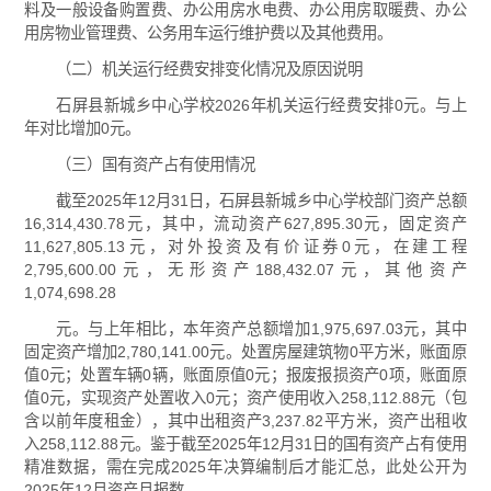
料及一般设备购置费、办公用房水电费、办公用房取暖费、办公
用房物业管理费、公务用车运行维护费以及其他费用。
（二）机关运行经费安排变化情况及原因说明
石屏县新城乡中心学校2026年机关运行经费安排0元。与上
年对比增加0元。
（三）国有资产占有使用情况
截至2025年12月31日，石屏县新城乡中心学校部门资产总额
16,314,430.78元，其中，流动资产627,895.30元，固定资产
11,627,805.13元，对外投资及有价证券0元，在建工程
2,795,600.00元，无形资产188,432.07元，其他资产
1,074,698.28
元。与上年相比，本年资产总额增加1,975,697.03元，其中
固定资产增加2,780,141.00元。处置房屋建筑物0平方米，账面原
值0元；处置车辆0辆，账面原值0元；报废报损资产0项，账面原
值0元，实现资产处置收入0元；资产使用收入258,112.88元（包
含以前年度租金），其中出租资产3,237.82平方米，资产出租收
入258,112.88元。鉴于截至2025年12月31日的国有资产占有使用
精准数据，需在完成2025年决算编制后才能汇总，此处公开为
2025年12月资产月报数。