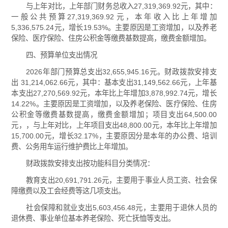
与上年对比，上年部门财务总收入27,319,369.92元，其中：
一般公共预算27,319,369.92元，本年收入比上年增加
5,336,575.24元，增长19.53%。主要原因是工资增加，以及养老
保险、医疗保险、住房公积金等缴费基数提高，缴费金额增加。
四、预算单位支出情况
2026年部门预算总支出32,655,945.16元。财政拨款安排支
出 31,214,062.66元，其中：基本支出31,149,562.66元，上年基
本支出27,270,569.92元，本年比上年增加3,878,992.74元，增长
14.22%。主要原因是工资增加，以及养老保险、医疗保险、住房
公积金等缴费基数提高，缴费金额增加；项目支出64,500.00
元，，与上年对比，上年项目支出48,800.00元，本年比上年增加
15,700.00元，增长32.17%，主要原因分是本年的办公费、培训
费、公务用车运行维护费比上年增加。
财政拨款安排支出按功能科目分类情况：
教育支出20,691,791.26元，主要用于事业人员工资、社会保
障缴费以及工会经费等这几项支出。
社会保障和就业支出5,603,456.48元，主要用于退休人员的
退休费、事业单位基本养老保险、死亡抚恤等支出。