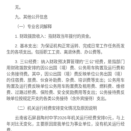
无。
九、其他公开信息
（一）专业名词解释
1. 财政拨款收入：指财政当年拨付的资金。
2. 基本支出：为保证机构正常运转、完成日常工作任务而发
生的各项支出。包括职工工资、离退休费、办公费等。
3. 三公经费：纳入财政预决算管理的“三公”经费，是指部门
用财政拨款安排的因公出国（境）费、公务用车购置及运行费和
公务接待费。其中，因公出国（境）费反映单位公务出国（境）
的住宿费、旅费、伙食补助费、杂费、培训费等支出；公务用车
购置及运行费反映单位公务用车购置费及租用费、燃料费、维修
费、过路过桥费、保险费、安全奖励费用等支出；公务接待费反
映单位按规定开支的各类公务接待（含外宾接待）支出。
（二）机关运行经费安排变化情况及原因说明
云南省石屏县陶村中学2026年机关运行经费安排0元，与上
年对比无变化，主要原因是我单位为事业单位，没有机关运行经
费。