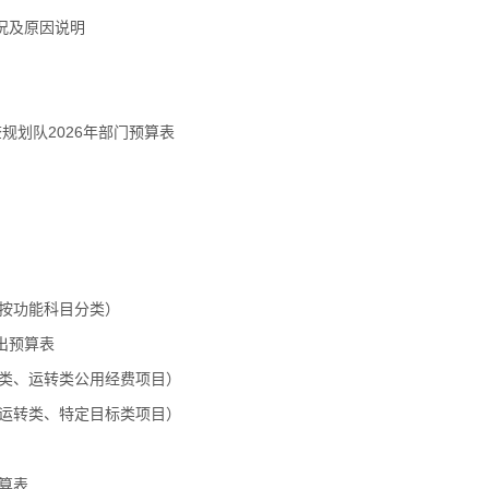
况及原因说明
规划队2026年部门预算表
按功能科目分类）
出预算表
类、运转类公用经费项目）
运转类、特定目标类项目）
算表