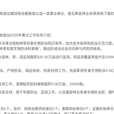
检疫站属财政全额拨款公益一类事业单位，是石屏县林业和草原局下属
检疫站2026年重点工作任务介绍：
好法律法规和林草有害生物防治知识宣传，加大技术指导和防治示范力度。
“林草有害生物防治科普角”，推动形成全社会共同参与的防控格局。
县林、草、湿监测面积325.50万亩进行监测，将监测覆盖率提升至10
治、产地检疫、调运检疫、检疫封锁工作。完成草原有害生物防治2.60万
测工作，清理枯死松科植物面积3.00万亩、15000株。
资金支持，用于年度防治、监测工作，以及基层林业有害生物防治软、硬
单位共1个。其中：财政全额供给单位1个；差额供给单位0个；定额补助单
；事业单位1个。截至2025年12月统计，部门基本情况如下：