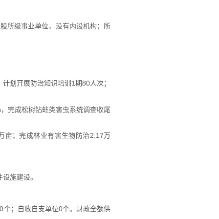
的股所级事业单位，没有内设机构；所
计划开展防治知识培训1期80人次；
0%，完成松树钻蛀类害虫系统调查收尾
亩；完成林业有害生物防治2.17万
件设施建设。
位0个；自收自支单位0个。财政全额供