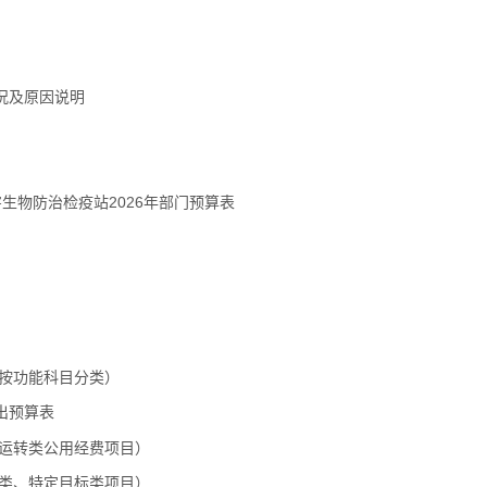
况及原因说明
生物防治检疫站2026年部门预算表
按功能科目分类）
出预算表
运转类公用经费项目）
类、特定目标类项目）