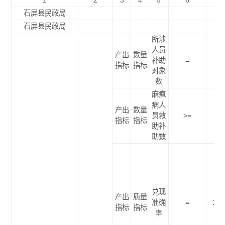
1
2
3
4
5
6
7
石屏县民政局
石屏县民政局
所涉
人员
产出
数量
补助
=
2
指标
指标
对象
数
麻疯
病人
产出
数量
员救
>=
13
指标
指标
助补
助数
兑现
产出
质量
准确
=
100
指标
指标
率