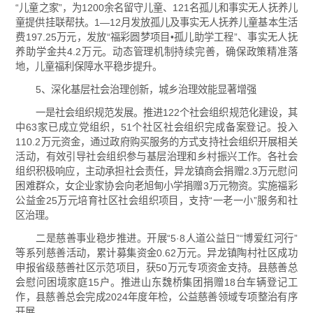
“儿童之家”，为1200余名留守儿童、121名孤儿和事实无人抚养儿
童提供挂联帮扶。1—12月发放孤儿及事实无人抚养儿童基本生活
费197.25万元，发放“福彩圆梦项目•孤儿助学工程”、事实无人抚
养助学金共4.2万元。动态管理机制持续完善，确保政策精准落
地，儿童福利保障水平稳步提升。
5、深化基层社会治理创新，城乡治理效能显著增强
一是社会组织规范发展。推进122个社会组织规范化建设，其
中63家已成立党组织，51个社区社会组织完成备案登记。投入
110.2万元资金，通过政府购买服务的方式支持社会组织开展相关
活动，有效引导社会组织参与基层治理和乡村振兴工作。各社会
组织积极响应，主动承担社会责任，异龙镇商会捐赠2.3万元慰问
困难群众，女企业家协会向老旭甸小学捐赠3万元物资。实施福彩
公益金25万元培育社区社会组织项目，支持“一老一小”服务和社
区治理。
二是慈善事业稳步推进。开展“5·8人道公益日”“博爱红河行”
等系列慈善活动，累计募集资金0.62万元。异龙镇陶村社区成功
申报省级慈善社区示范项目，获50万元专项资金支持。县慈善总
会慰问困境家庭15户。推进山东魏桥集团捐赠18台车辆登记工
作，县慈善总会完成2024年度年检，公益慈善领域专项整治有序
开展。