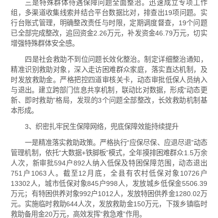
三是特殊群体待遇保障问题全面整治。迅速成立专项工作
组，多渠道收集线索并结合平台数据比对，排查出19项问题。实
行台账式管理，明确整改责任与时限，定期调度督查，19个问题
已全部完成整改，追回资金2.26万元，补发资金46.79万元，切实
增强特殊群体安全感。
四是社会救助不到位问题长效化整治。制定详细整治通知，
精准识别救助对象，深入走访困难群众家庭，落实直达机制，及
时发放救助金。严格把控四道审核关卡，动态审批低保人员纳入
与退出。建立跨部门信息共享机制，联动比对数据，形成“动态更
新、即时救助”格局，发现的3个问题全部整改，长效救助机制基
本形成。
3、织密扎牢民生保障网络，兜底保障效能持续提升
一是精准落实救助政策。严格执行“应保尽保、应退尽退”动态
管理机制，依托“大数据+铁脚板”模式，全年摸排困难群众1.5万余
人次，新审批594户892人纳入低保及特困保障范围，动态退出
751户1063人。截至12月底，全县有农村低保对象10726户
13302人，城市低保对象845户998人，发放城乡低保金5506.39
万元；有特困供养对象992户1012人，发放特困供养金1280.02万
元。实施临时救助644人次，发放救助金150万元，下拨乡镇临时
救助备用金20万元，高效发挥“救急难”作用。