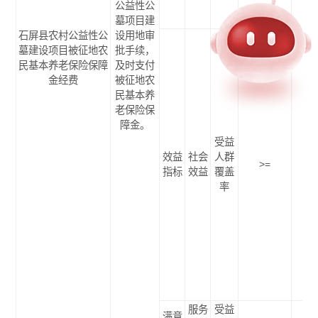
公益性公
墓项目建
石屏县农村公益性公
设用地审
墓建设项目被征地农
批手续，
民基本养老保险保障
及时支付
金经费
被征地农
民基本养
老保险保
障金。
受益
效益
社会
人群
>=
90
指标
效益
覆盖
率
服务
受益
满意