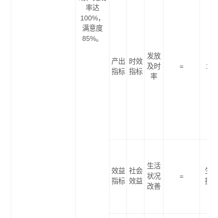
率达
100%，
满意度
85%。
发放
产出
时效
及时
=
100
指标
指标
率
生活
效益
社会
生
状况
=
指标
效益
提
改善