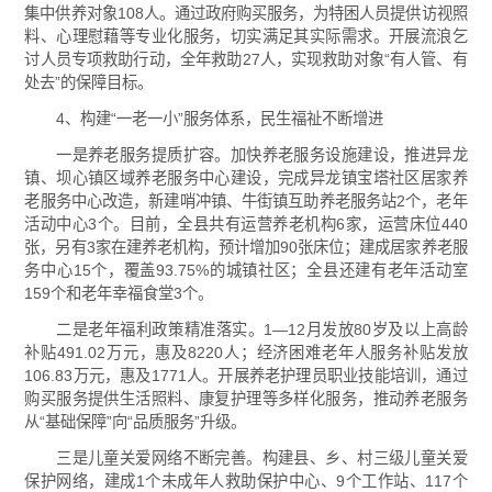
集中供养对象108人。通过政府购买服务，为特困人员提供访视照
料、心理慰藉等专业化服务，切实满足其实际需求。开展流浪乞
讨人员专项救助行动，全年救助27人，实现救助对象“有人管、有
处去”的保障目标。
4、构建“一老一小”服务体系，民生福祉不断增进
一是养老服务提质扩容。加快养老服务设施建设，推进异龙
镇、坝心镇区域养老服务中心建设，完成异龙镇宝塔社区居家养
老服务中心改造，新建哨冲镇、牛街镇互助养老服务站2个，老年
活动中心3个。目前，全县共有运营养老机构6家，运营床位440
张，另有3家在建养老机构，预计增加90张床位；建成居家养老服
务中心15个，覆盖93.75%的城镇社区；全县还建有老年活动室
159个和老年幸福食堂3个。
二是老年福利政策精准落实。1—12月发放80岁及以上高龄
补贴491.02万元，惠及8220人；经济困难老年人服务补贴发放
106.83万元，惠及1771人。开展养老护理员职业技能培训，通过
购买服务提供生活照料、康复护理等多样化服务，推动养老服务
从“基础保障”向“品质服务”升级。
三是儿童关爱网络不断完善。构建县、乡、村三级儿童关爱
保护网络，建成1个未成年人救助保护中心、9个工作站、117个