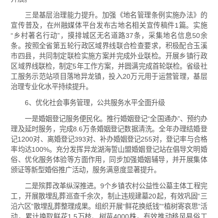
三是基层治理能力提升。加强《地名管理条例实施办法》的
宣传普及，在州融媒体平台发布古地名相关宣传稿件1篇。实施
“乡村著名行动”，摸排城区无名道路37条，采集地名信息50余
条。按照全省第五轮行政区域界线联合检查要求，积极配合玉溪
市四县，共同制定联检实施方案并完成外业联检。开展乡镇行政
区域界线联检，制定5年工作方案，并圆满完成首轮联检。省级社
工服务示范站项目落地异龙镇，投入20万元用于运营管理，基层
治理专业化水平持续提升。
6、优化社会事务管理，公共服务水平全面升级
一是婚姻登记服务便民化。推行婚姻登记“全国通办”、预约办
理及延时服务，完成8.6万条婚姻登记数据清洗。全年办理结婚登
记1200对、离婚登记393对、补办婚姻登记255对，登记率与合格
率均达100%。充分发挥异龙湖海誓山盟婚姻登记站在倡导文明婚
俗、优化服务体验等方面作用，同步加强婚姻辅导，并开展集体
颁证等新型婚俗推广活动，服务满意度显著提升。
二是殡葬改革纵深推进。9个乡镇农村公益性公墓主体工程完
工，开展散埋乱葬巡查千余次，制止违规建墓20起，有效巩固“三
沿六区”散埋乱葬整理成果。组织开展“鲜花换纸钱”“植树寄哀思”活
动，累计换取鲜花1.5万枝、树苗4000株，有效推动移风易俗工