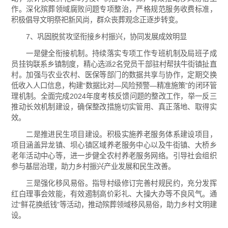
作。深化殡葬领域腐败问题专项整治，严格规范服务收费标准，
积极倡导文明祭祀新风尚，群众丧葬观念正逐步转变。
7、巩固脱贫攻坚衔接乡村振兴，协同发展成效明显
一是健全衔接机制。持续落实专项工作专班机制及局班子成
员挂钩联系乡镇制度，精心选派2名党员干部驻村帮扶牛街镇扯直
村。加强与农业农村、医保等部门的数据共享与协作，定期交换
低收入人口信息，构建“数据比对—风险预警—精准施策”的闭环管
理机制。全面完成2024年度考核反馈问题的整改工作，举一反三
推动长效机制建设，确保整改措施切实管用、真正落地、取得实
效。
二是推进民生项目建设。积极实施养老服务体系建设项目，
项目涵盖异龙镇、坝心镇区域养老服务中心以及牛街镇、大桥乡
老年活动中心等，进一步健全农村养老服务网络。引导社会组织
参与基层治理，助力乡村振兴产业发展和民生改善。
三是强化移风易俗。指导村级修订完善村规民约，充分发挥
红白理事会效能，有效遏制高价彩礼、大操大办等不良风气。通
过“鲜花换纸钱”等活动，推动殡葬领域移风易俗，助力乡村文明建
设。