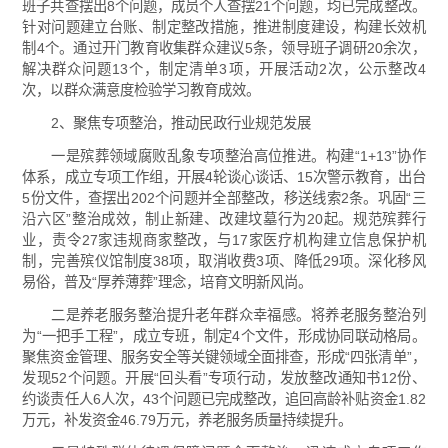
班子共查摆出8个问题，成员个人查摆21个问题，均已完成整改。
针对问题建立台账、制定整改措施，推进制度建设，构建长效机
制4个。通过开门教育收集群众建议5条，领导班子调研20余次，
解决群众问题13个，制定清单3项，开展活动2次，公示整改4
次，以群众满意度检验学习教育成效。
2、聚焦专项整治，推动民政行业规范发展
一是殡葬领域腐败乱象专项整治高位推进。构建“1+13”协作
体系，成立专项工作组，开展4轮谈心谈话、15次警示教育，出台
5份文件，查摆出202个问题并全部整改，移送线索2条。巩固“三
沿六区”整治成效，制止新建、改建坟墓行为20起。规范殡葬行
业，责令27家违规商家整改，与17家医疗机构建立信息保护机
制，完善殡仪馆制度38项，取消收费3项、降低29项。深化移风
易俗，普及“厚养薄葬”理念，培育文明新风尚。
二是养老服务整治提升老年群众幸福感。将养老服务整治列
为“一把手工程”，成立专班，制定4个文件，形成协同联动格局。
聚焦资金管理、服务安全等关键领域全面排查，形成“四张清单”，
发现52个问题。开展“回头看”专项行动，发放整改通知书12份、
约谈责任人6人次，43个问题已完成整改，追回高龄补贴资金1.82
万元，补发资金46.79万元，养老服务质量持续提升。