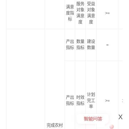
服务
受益
满意
对象
对象
度指
>=
85
满意
满意
标
度
度
产出
数量
建设
=
9
指标
指标
数量
计划
产出
时效
完工
>=
100
指标
指标
率
x
完成农村