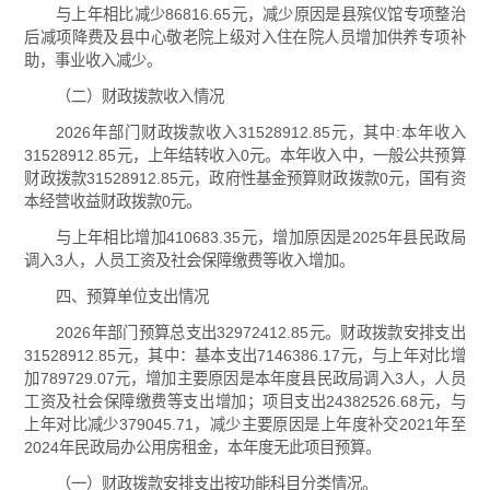
与上年相比减少86816.65元，减少原因是县殡仪馆专项整治
后减项降费及县中心敬老院上级对入住在院人员增加供养专项补
助，事业收入减少。
（二）财政拨款收入情况
2026年部门财政拨款收入31528912.85元，其中:本年收入
31528912.85元，上年结转收入0元。本年收入中，一般公共预算
财政拨款31528912.85元，政府性基金预算财政拨款0元，国有资
本经营收益财政拨款0元。
与上年相比增加410683.35元，增加原因是2025年县民政局
调入3人，人员工资及社会保障缴费等收入增加。
四、预算单位支出情况
2026年部门预算总支出32972412.85元。财政拨款安排支出
31528912.85元，其中：基本支出7146386.17元，与上年对比增
加789729.07元，增加主要原因是本年度县民政局调入3人，人员
工资及社会保障缴费等支出增加；项目支出24382526.68元，与
上年对比减少379045.71，减少主要原因是上年度补交2021年至
2024年民政局办公用房租金，本年度无此项目预算。
（一）财政拨款安排支出按功能科目分类情况。