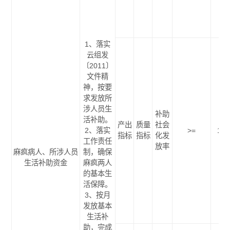
1、落实
云组发
〔2011〕
文件精
神，按要
求发放所
涉人员生
补助
活补助。
产出
质量
社会
2、落实
>=
100
指标
指标
化发
工作责任
放率
麻疯病人、所涉人员
制，确保
生活补助资金
麻疯两人
的基本生
活保障。
3、按月
发放基本
生活补
助，完成