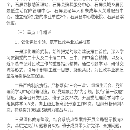
个，石屏县救助管理站、石屏县殡葬服务中心、石屏县城乡居民
最低生活保障管理中心、石屏县老年人和未成年人关爱服务中
心。独立预算批复的事业单位2个，石屏县中心敬老院、石屏县殡
仪馆。
（三）重点工作概述
1、强化党建引领，筑牢民政事业发展根基
一是深化理论武装。始终把党的政治建设摆在首位，深入学
习贯彻党的二十大及二十届二中、三中、四中全会精神，以及习
近平总书记对民政工作的重要指示精神。通过专题学习、研讨交
流等形式，引导干部职工统一思想、凝聚共识，为民政事业高质
量发展提供坚实保障。
二是严格制度执行。严格落实“三会一课”、组织生活会、党组
理论学习中心组等制度，以“党建聚合力”为引领，执行“第一议题”
制度。全年召开党组会、班子会议26次，开展党组理论学习中心
组集体学习8次，向上级汇报意识形态工作9次，组织分析研判3
次，持续提升党组织凝聚力和战斗力。
三是深化教育整改。结合系统典型案件开展全局警示教育3
次，基层党支部专题教育3次。班子成员带头讲党课、查摆问题，