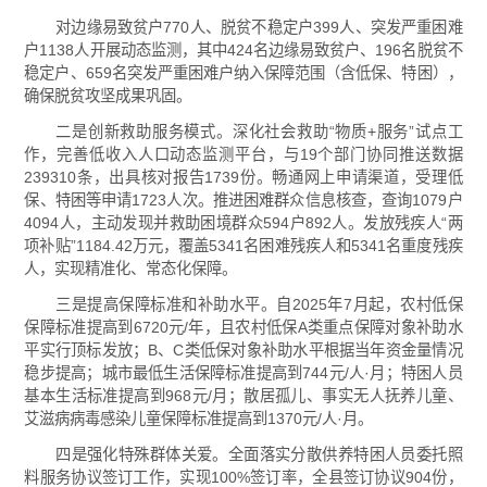
对边缘易致贫户770人、脱贫不稳定户399人、突发严重困难
户1138人开展动态监测，其中424名边缘易致贫户、196名脱贫不
稳定户、659名突发严重困难户纳入保障范围（含低保、特困），
确保脱贫攻坚成果巩固。
二是创新救助服务模式。深化社会救助“物质+服务”试点工
作，完善低收入人口动态监测平台，与19个部门协同推送数据
239310条，出具核对报告1739份。畅通网上申请渠道，受理低
保、特困等申请1723人次。推进困难群众信息核查，查询1079户
4094人，主动发现并救助困境群众594户892人。发放残疾人“两
项补贴”1184.42万元，覆盖5341名困难残疾人和5341名重度残疾
人，实现精准化、常态化保障。
三是提高保障标准和补助水平。自2025年7月起，农村低保
保障标准提高到6720元/年，且农村低保A类重点保障对象补助水
平实行顶标发放；B、C类低保对象补助水平根据当年资金量情况
稳步提高；城市最低生活保障标准提高到744元/人·月；特困人员
基本生活标准提高到968元/月；散居孤儿、事实无人抚养儿童、
艾滋病病毒感染儿童保障标准提高到1370元/人·月。
四是强化特殊群体关爱。全面落实分散供养特困人员委托照
料服务协议签订工作，实现100%签订率，全县签订协议904份，