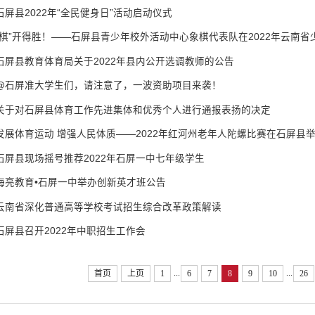
石屏县2022年“全民健身日”活动启动仪式
“棋”开得胜！——石屏县青少年校外活动中心象棋代表队在2022年云南
石屏县教育体育局关于2022年县内公开选调教师的公告
@石屏准大学生们，请注意了，一波资助项目来袭！
关于对石屏县体育工作先进集体和优秀个人进行通报表扬的决定
发展体育运动 增强人民体质——2022年红河州老年人陀螺比赛在石屏县
石屏县现场摇号推荐2022年石屏一中七年级学生
海亮教育•石屏一中举办创新英才班公告
云南省深化普通高等学校考试招生综合改革政策解读
石屏县召开2022年中职招生工作会
...
...
首页
上页
1
6
7
8
9
10
26