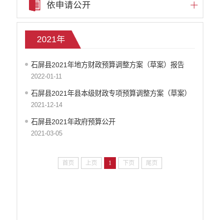
依申请公开
财政决算
重点领域信息
行政许可
2021年
行政处罚和行政强制
行政事业性收费
石屏县2021年地方财政预算调整方案（草案）报告
政府集中采购
2022-01-11
公务员管理
石屏县2021年县本级财政专项预算调整方案（草案）
建议提案办理答复
2021-12-14
重大决策
减税降费
石屏县2021年政府预算公开
财政资金直达基层
2021-03-05
稳岗就业
疫情防控
首页
上页
1
下页
尾页
脱贫攻坚
养老服务
生态环境
应急预案
食品安全